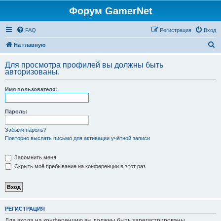
Форум GamerNet
FAQ
Регистрация
Вход
П
На главную
о
Для просмотра профилей вы должны быть
и
авторизованы.
с
Имя пользователя:
к
Пароль:
Забыли пароль?
Повторно выслать письмо для активации учётной записи
Запомнить меня
Скрыть моё пребывание на конференции в этот раз
РЕГИСТРАЦИЯ
Для входа на конференцию вы должны быть зарегистрированы.