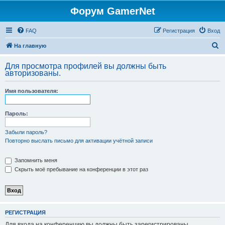
Форум GamerNet
FAQ
Регистрация
Вход
П
На главную
о
Для просмотра профилей вы должны быть
и
авторизованы.
с
Имя пользователя:
к
Пароль:
Забыли пароль?
Повторно выслать письмо для активации учётной записи
Запомнить меня
Скрыть моё пребывание на конференции в этот раз
РЕГИСТРАЦИЯ
Для входа на конференцию вы должны быть зарегистрированы.