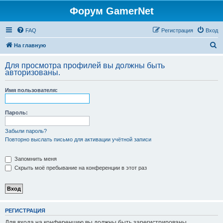
Форум GamerNet
FAQ
Регистрация
Вход
П
На главную
о
Для просмотра профилей вы должны быть
и
авторизованы.
с
Имя пользователя:
к
Пароль:
Забыли пароль?
Повторно выслать письмо для активации учётной записи
Запомнить меня
Скрыть моё пребывание на конференции в этот раз
РЕГИСТРАЦИЯ
Для входа на конференцию вы должны быть зарегистрированы.