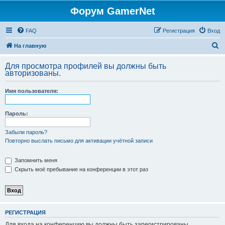
Форум GamerNet
FAQ
Регистрация
Вход
П
На главную
о
Для просмотра профилей вы должны быть
и
авторизованы.
с
Имя пользователя:
к
Пароль:
Забыли пароль?
Повторно выслать письмо для активации учётной записи
Запомнить меня
Скрыть моё пребывание на конференции в этот раз
РЕГИСТРАЦИЯ
Для входа на конференцию вы должны быть зарегистрированы.