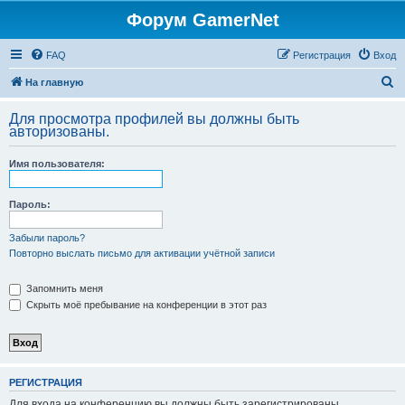
Форум GamerNet
FAQ
Регистрация
Вход
П
На главную
о
Для просмотра профилей вы должны быть
и
авторизованы.
с
Имя пользователя:
к
Пароль:
Забыли пароль?
Повторно выслать письмо для активации учётной записи
Запомнить меня
Скрыть моё пребывание на конференции в этот раз
РЕГИСТРАЦИЯ
Для входа на конференцию вы должны быть зарегистрированы.