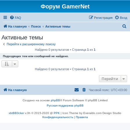
Форум GamerNet
FAQ
Регистрация
Вход
П
На главную
Поиск
Активные темы
о
Активные темы
и
Перейти к расширенному поиску
с
Найдено 0 результатов • Страница
1
из
1
к
Подходящих тем или сообщений не найдено.
Найдено 0 результатов • Страница
1
из
1
Перейти
На главную
Часовой пояс:
UTC+03:00
Создано на основе
phpBB
® Forum Software © phpBB Limited
Русская поддержка phpBB
xbtBB3cker
v.3h © 2015-2020 @
PPK
| Icon Theme by Everaldo.com Design Studio
Конфиденциальность
|
Правила