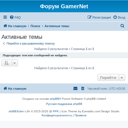
Форум GamerNet
FAQ
Регистрация
Вход
П
На главную
Поиск
Активные темы
о
Активные темы
и
Перейти к расширенному поиску
с
Найдено 0 результатов • Страница
1
из
1
к
Подходящих тем или сообщений не найдено.
Найдено 0 результатов • Страница
1
из
1
Перейти
На главную
Часовой пояс:
UTC+03:00
Создано на основе
phpBB
® Forum Software © phpBB Limited
Русская поддержка phpBB
xbtBB3cker
v.3h © 2015-2020 @
PPK
| Icon Theme by Everaldo.com Design Studio
Конфиденциальность
|
Правила