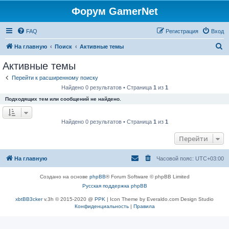
Форум GamerNet
FAQ
Регистрация
Вход
П
На главную
Поиск
Активные темы
о
Активные темы
и
Перейти к расширенному поиску
с
Найдено 0 результатов • Страница
1
из
1
к
Подходящих тем или сообщений не найдено.
Найдено 0 результатов • Страница
1
из
1
Перейти
На главную
Часовой пояс:
UTC+03:00
Создано на основе
phpBB
® Forum Software © phpBB Limited
Русская поддержка phpBB
xbtBB3cker
v.3h © 2015-2020 @
PPK
| Icon Theme by Everaldo.com Design Studio
Конфиденциальность
|
Правила