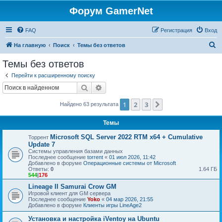
Форум GamerNet
FAQ
Регистрация
Вход
П
На главную
Поиск
Темы без ответов
о
Темы без ответов
и
Перейти к расширенному поиску
с
Поиск
Расширенный поиск
к
1
2
3
След.
Найдено 63 результата
Темы
Microsoft SQL Server 2022 RTM x64 + Cumulative
Торрент
Update 7
Системы управления базами данных
Последнее сообщение
torrent
«
01 июл 2026, 11:42
Добавлено в форуме
Операционные системы от Microsoft
Ответы:
0
1.64 ГБ
544
|
176
Lineage II Samurai Crow GM
Игровой клиент для GM сервера
Последнее сообщение
Yoko
«
04 мар 2026, 21:55
Добавлено в форуме
Клиенты игры LineAge2
Установка и настройка iVentoy на Ubuntu