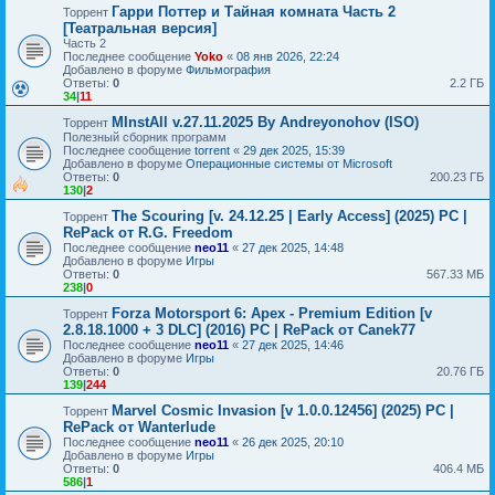
Гарри Поттер и Тайная комната Часть 2
Торрент
[Театральная версия]
Часть 2
Последнее сообщение
Yoko
«
08 янв 2026, 22:24
Добавлено в форуме
Фильмография
Ответы:
0
2.2 ГБ
34
|
11
MInstAll v.27.11.2025 By Andreyonohov (ISO)
Торрент
Полезный сборник программ
Последнее сообщение
torrent
«
29 дек 2025, 15:39
Добавлено в форуме
Операционные системы от Microsoft
Ответы:
0
200.23 ГБ
130
|
2
The Scouring [v. 24.12.25 | Early Access] (2025) PC |
Торрент
RePack от R.G. Freedom
Последнее сообщение
neo11
«
27 дек 2025, 14:48
Добавлено в форуме
Игры
Ответы:
0
567.33 МБ
238
|
0
Forza Motorsport 6: Apex - Premium Edition [v
Торрент
2.8.18.1000 + 3 DLC] (2016) PC | RePack от Canek77
Последнее сообщение
neo11
«
27 дек 2025, 14:46
Добавлено в форуме
Игры
Ответы:
0
20.76 ГБ
139
|
244
Marvel Cosmic Invasion [v 1.0.0.12456] (2025) PC |
Торрент
RePack от Wanterlude
Последнее сообщение
neo11
«
26 дек 2025, 20:10
Добавлено в форуме
Игры
Ответы:
0
406.4 МБ
586
|
1