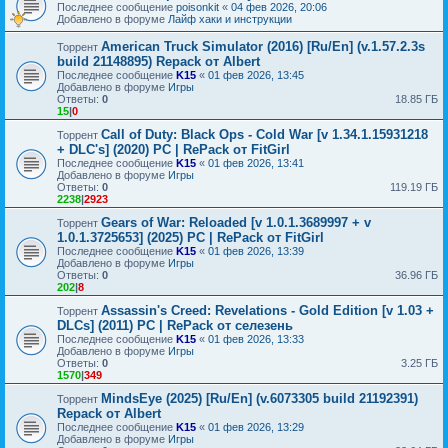
Последнее сообщение
poisonkit
«
04 фев 2026, 20:06
Добавлено в форуме
Лайф хаки и инструкции
American Truck Simulator (2016) [Ru/En] (v.1.57.2.3s
Торрент
build 21148895) Repack от Albert
Последнее сообщение
K15
«
01 фев 2026, 13:45
Добавлено в форуме
Игры
Ответы:
0
18.85 ГБ
15
|
0
Call of Duty: Black Ops - Cold War [v 1.34.1.15931218
Торрент
+ DLC's] (2020) PC | RePack от FitGirl
Последнее сообщение
K15
«
01 фев 2026, 13:41
Добавлено в форуме
Игры
Ответы:
0
119.19 ГБ
2238
|
2923
Gears of War: Reloaded [v 1.0.1.3689997 + v
Торрент
1.0.1.3725653] (2025) PC | RePack от FitGirl
Последнее сообщение
K15
«
01 фев 2026, 13:39
Добавлено в форуме
Игры
Ответы:
0
36.96 ГБ
202
|
8
Assassin's Creed: Revelations - Gold Edition [v 1.03 +
Торрент
DLCs] (2011) PC | RePack от селезень
Последнее сообщение
K15
«
01 фев 2026, 13:33
Добавлено в форуме
Игры
Ответы:
0
3.25 ГБ
1570
|
349
MindsEye (2025) [Ru/En] (v.6073305 build 21192391)
Торрент
Repack от Albert
Последнее сообщение
K15
«
01 фев 2026, 13:29
Добавлено в форуме
Игры