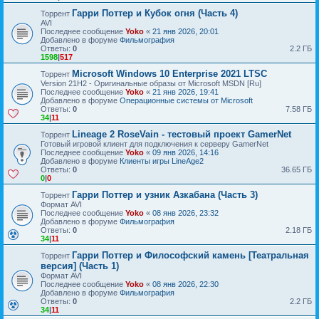
Гарри Поттер и Кубок огня (Часть 4)
Торрент
AVI
Последнее сообщение
Yoko
«
21 янв 2026, 20:01
Добавлено в форуме
Фильмография
Ответы:
0
2.2 ГБ
1598
|
517
Microsoft Windows 10 Enterprise 2021 LTSC
Торрент
Version 21H2 - Оригинальные образы от Microsoft MSDN [Ru]
Последнее сообщение
Yoko
«
21 янв 2026, 19:41
Добавлено в форуме
Операционные системы от Microsoft
Ответы:
0
7.58 ГБ
34
|
11
Lineage 2 RoseVain - тестовый проект GamerNet
Торрент
Готовый игровой клиент для подключения к серверу GamerNet
Последнее сообщение
Yoko
«
09 янв 2026, 14:16
Добавлено в форуме
Клиенты игры LineAge2
Ответы:
0
36.65 ГБ
0
|
0
Гарри Поттер и узник Азкабана (Часть 3)
Торрент
Формат AVI
Последнее сообщение
Yoko
«
08 янв 2026, 23:32
Добавлено в форуме
Фильмография
Ответы:
0
2.18 ГБ
34
|
11
Гарри Поттер и Философский камень [Театральная
Торрент
версия] (Часть 1)
Формат AVI
Последнее сообщение
Yoko
«
08 янв 2026, 22:30
Добавлено в форуме
Фильмография
Ответы:
0
2.2 ГБ
34
|
11