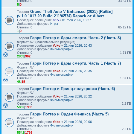
Ответы:
0
33.64 ГБ
5
|
0
Grand Theft Auto V Enhanced (2025) [Ru/En]
Торрент
(v.1.0.1013.20 Build 21196534) Repack от Albert
Последнее сообщение
K15
«
01 фев 2026, 13:27
Добавлено в форуме
Игры
Ответы:
0
65.12 ГБ
1
|
0
Гарри Поттер и Дары смерти. Часть 2 (Часть 8)
Торрент
Формат AVI (Максимальная редакция)
Последнее сообщение
Yoko
«
21 янв 2026, 20:43
Добавлено в форуме
Фильмография
Ответы:
0
1.71 ГБ
2803
|
962
Гарри Поттер и Дары смерти. Часть 1 (Часть 7)
Торрент
Формат AVI
Последнее сообщение
Yoko
«
21 янв 2026, 20:35
Добавлено в форуме
Фильмография
Ответы:
0
1.87 ГБ
48
|
15
Гарри Поттер и Принц-полукровка (Часть 6)
Торрент
Формат AVI
Последнее сообщение
Yoko
«
21 янв 2026, 20:22
Добавлено в форуме
Фильмография
Ответы:
0
2.2 ГБ
5882
|
1903
Гарри Поттер и Орден Феникса (Часть 5)
Торрент
Формат AVI
Последнее сообщение
Yoko
«
21 янв 2026, 20:06
Добавлено в форуме
Фильмография
Ответы:
0
2.2 ГБ
5542
|
1793