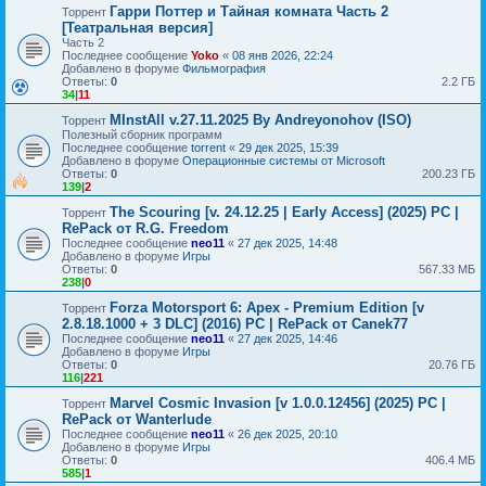
Гарри Поттер и Тайная комната Часть 2
Торрент
[Театральная версия]
Часть 2
Последнее сообщение
Yoko
«
08 янв 2026, 22:24
Добавлено в форуме
Фильмография
Ответы:
0
2.2 ГБ
34
|
11
MInstAll v.27.11.2025 By Andreyonohov (ISO)
Торрент
Полезный сборник программ
Последнее сообщение
torrent
«
29 дек 2025, 15:39
Добавлено в форуме
Операционные системы от Microsoft
Ответы:
0
200.23 ГБ
139
|
2
The Scouring [v. 24.12.25 | Early Access] (2025) PC |
Торрент
RePack от R.G. Freedom
Последнее сообщение
neo11
«
27 дек 2025, 14:48
Добавлено в форуме
Игры
Ответы:
0
567.33 МБ
238
|
0
Forza Motorsport 6: Apex - Premium Edition [v
Торрент
2.8.18.1000 + 3 DLC] (2016) PC | RePack от Canek77
Последнее сообщение
neo11
«
27 дек 2025, 14:46
Добавлено в форуме
Игры
Ответы:
0
20.76 ГБ
116
|
221
Marvel Cosmic Invasion [v 1.0.0.12456] (2025) PC |
Торрент
RePack от Wanterlude
Последнее сообщение
neo11
«
26 дек 2025, 20:10
Добавлено в форуме
Игры
Ответы:
0
406.4 МБ
585
|
1