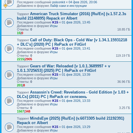
Последнее сообщение
poisonkit
«
04 фев 2026, 20:06
Добавлено в форуме
Лайф хаки и инструкции
American Truck Simulator (2016) [Ru/En] (v.1.57.2.3s
Торрент
build 21148895) Repack от Albert
Последнее сообщение
K15
«
01 фев 2026, 13:45
Добавлено в форуме
Игры
Ответы:
0
18.85 ГБ
15
|
0
Call of Duty: Black Ops - Cold War [v 1.34.1.15931218
Торрент
+ DLC's] (2020) PC | RePack от FitGirl
Последнее сообщение
K15
«
01 фев 2026, 13:41
Добавлено в форуме
Игры
Ответы:
0
119.19 ГБ
2215
|
2905
Gears of War: Reloaded [v 1.0.1.3689997 + v
Торрент
1.0.1.3725653] (2025) PC | RePack от FitGirl
Последнее сообщение
K15
«
01 фев 2026, 13:39
Добавлено в форуме
Игры
Ответы:
0
36.96 ГБ
201
|
8
Assassin's Creed: Revelations - Gold Edition [v 1.03 +
Торрент
DLCs] (2011) PC | RePack от селезень
Последнее сообщение
K15
«
01 фев 2026, 13:33
Добавлено в форуме
Игры
Ответы:
0
3.25 ГБ
1567
|
348
MindsEye (2025) [Ru/En] (v.6073305 build 21192391)
Торрент
Repack от Albert
Последнее сообщение
K15
«
01 фев 2026, 13:29
Добавлено в форуме
Игры