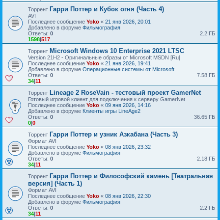
Гарри Поттер и Кубок огня (Часть 4)
Торрент
AVI
Последнее сообщение
Yoko
«
21 янв 2026, 20:01
Добавлено в форуме
Фильмография
Ответы:
0
2.2 ГБ
1598
|
517
Microsoft Windows 10 Enterprise 2021 LTSC
Торрент
Version 21H2 - Оригинальные образы от Microsoft MSDN [Ru]
Последнее сообщение
Yoko
«
21 янв 2026, 19:41
Добавлено в форуме
Операционные системы от Microsoft
Ответы:
0
7.58 ГБ
34
|
11
Lineage 2 RoseVain - тестовый проект GamerNet
Торрент
Готовый игровой клиент для подключения к серверу GamerNet
Последнее сообщение
Yoko
«
09 янв 2026, 14:16
Добавлено в форуме
Клиенты игры LineAge2
Ответы:
0
36.65 ГБ
0
|
0
Гарри Поттер и узник Азкабана (Часть 3)
Торрент
Формат AVI
Последнее сообщение
Yoko
«
08 янв 2026, 23:32
Добавлено в форуме
Фильмография
Ответы:
0
2.18 ГБ
34
|
11
Гарри Поттер и Философский камень [Театральная
Торрент
версия] (Часть 1)
Формат AVI
Последнее сообщение
Yoko
«
08 янв 2026, 22:30
Добавлено в форуме
Фильмография
Ответы:
0
2.2 ГБ
34
|
11