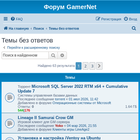
Форум GamerNet
FAQ
Регистрация
Вход
П
На главную
Поиск
Темы без ответов
о
Темы без ответов
и
Перейти к расширенному поиску
с
Поиск
Расширенный поиск
к
1
2
3
След.
Найдено 63 результата
Темы
Microsoft SQL Server 2022 RTM x64 + Cumulative
Торрент
Update 7
Системы управления базами данных
Последнее сообщение
torrent
«
01 июл 2026, 11:42
Добавлено в форуме
Операционные системы от Microsoft
Ответы:
0
1.64 ГБ
544
|
176
Lineage II Samurai Crow GM
Игровой клиент для GM сервера
Последнее сообщение
Yoko
«
04 мар 2026, 21:55
Добавлено в форуме
Клиенты игры LineAge2
Установка и настройка iVentoy на Ubuntu