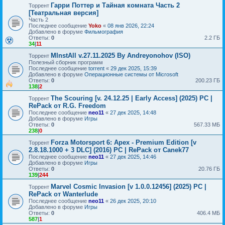
Гарри Поттер и Тайная комната Часть 2
Торрент
[Театральная версия]
Часть 2
Последнее сообщение
Yoko
«
08 янв 2026, 22:24
Добавлено в форуме
Фильмография
Ответы:
0
2.2 ГБ
34
|
11
MInstAll v.27.11.2025 By Andreyonohov (ISO)
Торрент
Полезный сборник программ
Последнее сообщение
torrent
«
29 дек 2025, 15:39
Добавлено в форуме
Операционные системы от Microsoft
Ответы:
0
200.23 ГБ
138
|
2
The Scouring [v. 24.12.25 | Early Access] (2025) PC |
Торрент
RePack от R.G. Freedom
Последнее сообщение
neo11
«
27 дек 2025, 14:48
Добавлено в форуме
Игры
Ответы:
0
567.33 МБ
238
|
0
Forza Motorsport 6: Apex - Premium Edition [v
Торрент
2.8.18.1000 + 3 DLC] (2016) PC | RePack от Canek77
Последнее сообщение
neo11
«
27 дек 2025, 14:46
Добавлено в форуме
Игры
Ответы:
0
20.76 ГБ
139
|
244
Marvel Cosmic Invasion [v 1.0.0.12456] (2025) PC |
Торрент
RePack от Wanterlude
Последнее сообщение
neo11
«
26 дек 2025, 20:10
Добавлено в форуме
Игры
Ответы:
0
406.4 МБ
587
|
1