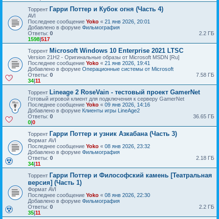
Гарри Поттер и Кубок огня (Часть 4)
Торрент
AVI
Последнее сообщение
Yoko
«
21 янв 2026, 20:01
Добавлено в форуме
Фильмография
Ответы:
0
2.2 ГБ
1598
|
517
Microsoft Windows 10 Enterprise 2021 LTSC
Торрент
Version 21H2 - Оригинальные образы от Microsoft MSDN [Ru]
Последнее сообщение
Yoko
«
21 янв 2026, 19:41
Добавлено в форуме
Операционные системы от Microsoft
Ответы:
0
7.58 ГБ
34
|
11
Lineage 2 RoseVain - тестовый проект GamerNet
Торрент
Готовый игровой клиент для подключения к серверу GamerNet
Последнее сообщение
Yoko
«
09 янв 2026, 14:16
Добавлено в форуме
Клиенты игры LineAge2
Ответы:
0
36.65 ГБ
0
|
0
Гарри Поттер и узник Азкабана (Часть 3)
Торрент
Формат AVI
Последнее сообщение
Yoko
«
08 янв 2026, 23:32
Добавлено в форуме
Фильмография
Ответы:
0
2.18 ГБ
34
|
11
Гарри Поттер и Философский камень [Театральная
Торрент
версия] (Часть 1)
Формат AVI
Последнее сообщение
Yoko
«
08 янв 2026, 22:30
Добавлено в форуме
Фильмография
Ответы:
0
2.2 ГБ
35
|
11