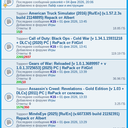
Последнее сообщение
poisonkit
«
04 фев 2026, 20:06
Добавлено в форуме
Лайф хаки и инструкции
American Truck Simulator (2016) [Ru/En] (v.1.57.2.3s
Торрент
build 21148895) Repack от Albert
Последнее сообщение
K15
«
01 фев 2026, 13:45
Добавлено в форуме
Игры
Ответы:
0
18.85 ГБ
15
|
0
Call of Duty: Black Ops - Cold War [v 1.34.1.15931218
Торрент
+ DLC's] (2020) PC | RePack от FitGirl
Последнее сообщение
K15
«
01 фев 2026, 13:41
Добавлено в форуме
Игры
Ответы:
0
119.19 ГБ
2265
|
2937
Gears of War: Reloaded [v 1.0.1.3689997 + v
Торрент
1.0.1.3725653] (2025) PC | RePack от FitGirl
Последнее сообщение
K15
«
01 фев 2026, 13:39
Добавлено в форуме
Игры
Ответы:
0
36.96 ГБ
205
|
10
Assassin's Creed: Revelations - Gold Edition [v 1.03 +
Торрент
DLCs] (2011) PC | RePack от селезень
Последнее сообщение
K15
«
01 фев 2026, 13:33
Добавлено в форуме
Игры
Ответы:
0
3.25 ГБ
1576
|
350
MindsEye (2025) [Ru/En] (v.6073305 build 21192391)
Торрент
Repack от Albert
Последнее сообщение
K15
«
01 фев 2026, 13:29
Добавлено в форуме
Игры