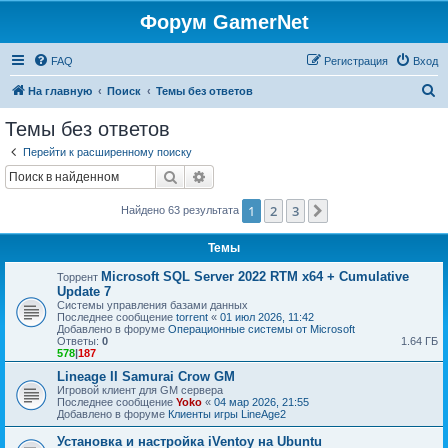
Форум GamerNet
FAQ
Регистрация
Вход
П
На главную
Поиск
Темы без ответов
о
Темы без ответов
и
Перейти к расширенному поиску
с
Поиск
Расширенный поиск
к
1
2
3
След.
Найдено 63 результата
Темы
Microsoft SQL Server 2022 RTM x64 + Cumulative
Торрент
Update 7
Системы управления базами данных
Последнее сообщение
torrent
«
01 июл 2026, 11:42
Добавлено в форуме
Операционные системы от Microsoft
Ответы:
0
1.64 ГБ
578
|
187
Lineage II Samurai Crow GM
Игровой клиент для GM сервера
Последнее сообщение
Yoko
«
04 мар 2026, 21:55
Добавлено в форуме
Клиенты игры LineAge2
Установка и настройка iVentoy на Ubuntu