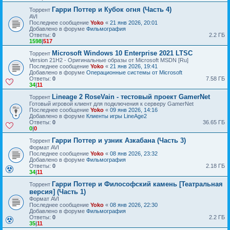
Гарри Поттер и Кубок огня (Часть 4)
Торрент
AVI
Последнее сообщение
Yoko
«
21 янв 2026, 20:01
Добавлено в форуме
Фильмография
Ответы:
0
2.2 ГБ
1598
|
517
Microsoft Windows 10 Enterprise 2021 LTSC
Торрент
Version 21H2 - Оригинальные образы от Microsoft MSDN [Ru]
Последнее сообщение
Yoko
«
21 янв 2026, 19:41
Добавлено в форуме
Операционные системы от Microsoft
Ответы:
0
7.58 ГБ
34
|
11
Lineage 2 RoseVain - тестовый проект GamerNet
Торрент
Готовый игровой клиент для подключения к серверу GamerNet
Последнее сообщение
Yoko
«
09 янв 2026, 14:16
Добавлено в форуме
Клиенты игры LineAge2
Ответы:
0
36.65 ГБ
0
|
0
Гарри Поттер и узник Азкабана (Часть 3)
Торрент
Формат AVI
Последнее сообщение
Yoko
«
08 янв 2026, 23:32
Добавлено в форуме
Фильмография
Ответы:
0
2.18 ГБ
34
|
11
Гарри Поттер и Философский камень [Театральная
Торрент
версия] (Часть 1)
Формат AVI
Последнее сообщение
Yoko
«
08 янв 2026, 22:30
Добавлено в форуме
Фильмография
Ответы:
0
2.2 ГБ
35
|
11