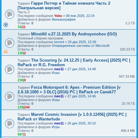
Гарри Поттер и Тайная комната Часть 2
Торрент
[Театральная версия]
Часть 2
Последнее сообщение
Yoko
«
08 янв 2026, 22:24
Добавлено в форуме
Фильмография
Ответы:
0
2.2 ГБ
34
|
11
MInstAll v.27.11.2025 By Andreyonohov (ISO)
Торрент
Полезный сборник программ
Последнее сообщение
torrent
«
29 дек 2025, 15:39
Добавлено в форуме
Операционные системы от Microsoft
Ответы:
0
200.23 ГБ
130
|
2
The Scouring [v. 24.12.25 | Early Access] (2025) PC |
Торрент
RePack от R.G. Freedom
Последнее сообщение
neo11
«
27 дек 2025, 14:48
Добавлено в форуме
Игры
Ответы:
0
567.33 МБ
238
|
0
Forza Motorsport 6: Apex - Premium Edition [v
Торрент
2.8.18.1000 + 3 DLC] (2016) PC | RePack от Canek77
Последнее сообщение
neo11
«
27 дек 2025, 14:46
Добавлено в форуме
Игры
Ответы:
0
20.76 ГБ
139
|
244
Marvel Cosmic Invasion [v 1.0.0.12456] (2025) PC |
Торрент
RePack от Wanterlude
Последнее сообщение
neo11
«
26 дек 2025, 20:10
Добавлено в форуме
Игры
Ответы:
0
406.4 МБ
587
|
1