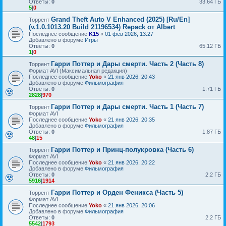
Ответы:
0
33.64 ГБ
5
|
0
Grand Theft Auto V Enhanced (2025) [Ru/En]
Торрент
(v.1.0.1013.20 Build 21196534) Repack от Albert
Последнее сообщение
K15
«
01 фев 2026, 13:27
Добавлено в форуме
Игры
Ответы:
0
65.12 ГБ
1
|
0
Гарри Поттер и Дары смерти. Часть 2 (Часть 8)
Торрент
Формат AVI (Максимальная редакция)
Последнее сообщение
Yoko
«
21 янв 2026, 20:43
Добавлено в форуме
Фильмография
Ответы:
0
1.71 ГБ
2828
|
970
Гарри Поттер и Дары смерти. Часть 1 (Часть 7)
Торрент
Формат AVI
Последнее сообщение
Yoko
«
21 янв 2026, 20:35
Добавлено в форуме
Фильмография
Ответы:
0
1.87 ГБ
48
|
15
Гарри Поттер и Принц-полукровка (Часть 6)
Торрент
Формат AVI
Последнее сообщение
Yoko
«
21 янв 2026, 20:22
Добавлено в форуме
Фильмография
Ответы:
0
2.2 ГБ
5916
|
1914
Гарри Поттер и Орден Феникса (Часть 5)
Торрент
Формат AVI
Последнее сообщение
Yoko
«
21 янв 2026, 20:06
Добавлено в форуме
Фильмография
Ответы:
0
2.2 ГБ
5542
|
1793