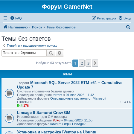
Форум GamerNet
FAQ
Регистрация
Вход
П
На главную
Поиск
Темы без ответов
о
Темы без ответов
и
Перейти к расширенному поиску
с
Поиск
Расширенный поиск
к
1
2
3
След.
Найдено 63 результата
Темы
Microsoft SQL Server 2022 RTM x64 + Cumulative
Торрент
Update 7
Системы управления базами данных
Последнее сообщение
torrent
«
01 июл 2026, 11:42
Добавлено в форуме
Операционные системы от Microsoft
Ответы:
0
1.64 ГБ
544
|
176
Lineage II Samurai Crow GM
Игровой клиент для GM сервера
Последнее сообщение
Yoko
«
04 мар 2026, 21:55
Добавлено в форуме
Клиенты игры LineAge2
Установка и настройка iVentoy на Ubuntu