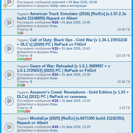
Последнее сообщение
poisonkit
«
04 фев 2026, 20:06
Добавлено в форуме
Лайф хаки и инструкции
American Truck Simulator (2016) [Ru/En] (v.1.57.2.3s
Торрент
build 21148895) Repack от Albert
Последнее сообщение
K15
«
01 фев 2026, 13:45
Добавлено в форуме
Игры
Ответы:
0
18.85 ГБ
15
|
0
Call of Duty: Black Ops - Cold War [v 1.34.1.15931218
Торрент
+ DLC's] (2020) PC | RePack от FitGirl
Последнее сообщение
K15
«
01 фев 2026, 13:41
Добавлено в форуме
Игры
Ответы:
0
119.19 ГБ
2265
|
2937
Gears of War: Reloaded [v 1.0.1.3689997 + v
Торрент
1.0.1.3725653] (2025) PC | RePack от FitGirl
Последнее сообщение
K15
«
01 фев 2026, 13:39
Добавлено в форуме
Игры
Ответы:
0
36.96 ГБ
203
|
8
Assassin's Creed: Revelations - Gold Edition [v 1.03 +
Торрент
DLCs] (2011) PC | RePack от селезень
Последнее сообщение
K15
«
01 фев 2026, 13:33
Добавлено в форуме
Игры
Ответы:
0
3.25 ГБ
1576
|
350
MindsEye (2025) [Ru/En] (v.6073305 build 21192391)
Торрент
Repack от Albert
Последнее сообщение
K15
«
01 фев 2026, 13:29
Добавлено в форуме
Игры