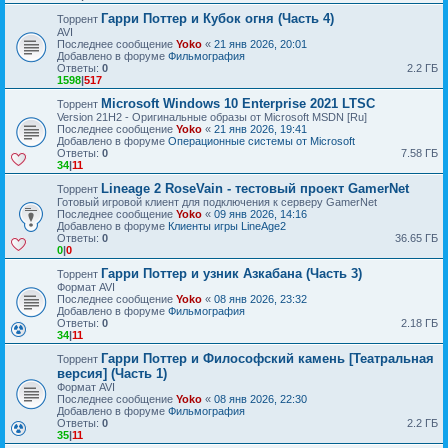
Гарри Поттер и Кубок огня (Часть 4)
Торрент
AVI
Последнее сообщение
Yoko
«
21 янв 2026, 20:01
Добавлено в форуме
Фильмография
Ответы:
0
2.2 ГБ
1598
|
517
Microsoft Windows 10 Enterprise 2021 LTSC
Торрент
Version 21H2 - Оригинальные образы от Microsoft MSDN [Ru]
Последнее сообщение
Yoko
«
21 янв 2026, 19:41
Добавлено в форуме
Операционные системы от Microsoft
Ответы:
0
7.58 ГБ
34
|
11
Lineage 2 RoseVain - тестовый проект GamerNet
Торрент
Готовый игровой клиент для подключения к серверу GamerNet
Последнее сообщение
Yoko
«
09 янв 2026, 14:16
Добавлено в форуме
Клиенты игры LineAge2
Ответы:
0
36.65 ГБ
0
|
0
Гарри Поттер и узник Азкабана (Часть 3)
Торрент
Формат AVI
Последнее сообщение
Yoko
«
08 янв 2026, 23:32
Добавлено в форуме
Фильмография
Ответы:
0
2.18 ГБ
34
|
11
Гарри Поттер и Философский камень [Театральная
Торрент
версия] (Часть 1)
Формат AVI
Последнее сообщение
Yoko
«
08 янв 2026, 22:30
Добавлено в форуме
Фильмография
Ответы:
0
2.2 ГБ
35
|
11