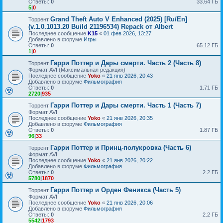
Ответы:
0
33.64 ГБ
5
|
0
Grand Theft Auto V Enhanced (2025) [Ru/En]
Торрент
(v.1.0.1013.20 Build 21196534) Repack от Albert
Последнее сообщение
K15
«
01 фев 2026, 13:27
Добавлено в форуме
Игры
Ответы:
0
65.12 ГБ
1
|
0
Гарри Поттер и Дары смерти. Часть 2 (Часть 8)
Торрент
Формат AVI (Максимальная редакция)
Последнее сообщение
Yoko
«
21 янв 2026, 20:43
Добавлено в форуме
Фильмография
Ответы:
0
1.71 ГБ
2720
|
935
Гарри Поттер и Дары смерти. Часть 1 (Часть 7)
Торрент
Формат AVI
Последнее сообщение
Yoko
«
21 янв 2026, 20:35
Добавлено в форуме
Фильмография
Ответы:
0
1.87 ГБ
96
|
33
Гарри Поттер и Принц-полукровка (Часть 6)
Торрент
Формат AVI
Последнее сообщение
Yoko
«
21 янв 2026, 20:22
Добавлено в форуме
Фильмография
Ответы:
0
2.2 ГБ
5780
|
1870
Гарри Поттер и Орден Феникса (Часть 5)
Торрент
Формат AVI
Последнее сообщение
Yoko
«
21 янв 2026, 20:06
Добавлено в форуме
Фильмография
Ответы:
0
2.2 ГБ
5542
|
1793