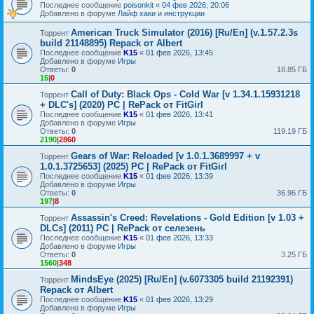
Последнее сообщение
poisonkit
«
04 фев 2026, 20:06
Добавлено в форуме
Лайф хаки и инструкции
American Truck Simulator (2016) [Ru/En] (v.1.57.2.3s
Торрент
build 21148895) Repack от Albert
Последнее сообщение
K15
«
01 фев 2026, 13:45
Добавлено в форуме
Игры
Ответы:
0
18.85 ГБ
15
|
0
Call of Duty: Black Ops - Cold War [v 1.34.1.15931218
Торрент
+ DLC's] (2020) PC | RePack от FitGirl
Последнее сообщение
K15
«
01 фев 2026, 13:41
Добавлено в форуме
Игры
Ответы:
0
119.19 ГБ
2190
|
2860
Gears of War: Reloaded [v 1.0.1.3689997 + v
Торрент
1.0.1.3725653] (2025) PC | RePack от FitGirl
Последнее сообщение
K15
«
01 фев 2026, 13:39
Добавлено в форуме
Игры
Ответы:
0
36.96 ГБ
197
|
8
Assassin's Creed: Revelations - Gold Edition [v 1.03 +
Торрент
DLCs] (2011) PC | RePack от селезень
Последнее сообщение
K15
«
01 фев 2026, 13:33
Добавлено в форуме
Игры
Ответы:
0
3.25 ГБ
1560
|
348
MindsEye (2025) [Ru/En] (v.6073305 build 21192391)
Торрент
Repack от Albert
Последнее сообщение
K15
«
01 фев 2026, 13:29
Добавлено в форуме
Игры