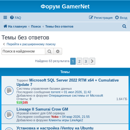
Форум GamerNet
FAQ
Регистрация
Вход
П
На главную
Поиск
Темы без ответов
о
Темы без ответов
и
Перейти к расширенному поиску
с
Поиск
Расширенный поиск
к
1
2
3
След.
Найдено 63 результата
Темы
Microsoft SQL Server 2022 RTM x64 + Cumulative
Торрент
Update 7
Системы управления базами данных
Последнее сообщение
torrent
«
01 июл 2026, 11:42
Добавлено в форуме
Операционные системы от Microsoft
Ответы:
0
1.64 ГБ
510
|
165
Lineage II Samurai Crow GM
Игровой клиент для GM сервера
Последнее сообщение
Yoko
«
04 мар 2026, 21:55
Добавлено в форуме
Клиенты игры LineAge2
Установка и настройка iVentoy на Ubuntu