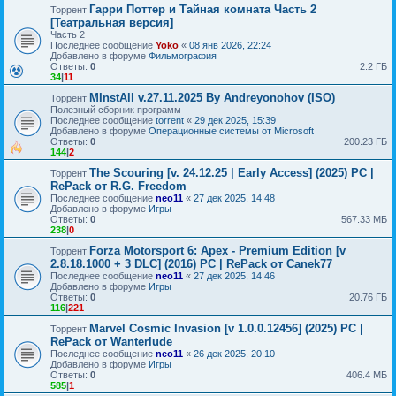
Гарри Поттер и Тайная комната Часть 2
Торрент
[Театральная версия]
Часть 2
Последнее сообщение
Yoko
«
08 янв 2026, 22:24
Добавлено в форуме
Фильмография
Ответы:
0
2.2 ГБ
34
|
11
MInstAll v.27.11.2025 By Andreyonohov (ISO)
Торрент
Полезный сборник программ
Последнее сообщение
torrent
«
29 дек 2025, 15:39
Добавлено в форуме
Операционные системы от Microsoft
Ответы:
0
200.23 ГБ
144
|
2
The Scouring [v. 24.12.25 | Early Access] (2025) PC |
Торрент
RePack от R.G. Freedom
Последнее сообщение
neo11
«
27 дек 2025, 14:48
Добавлено в форуме
Игры
Ответы:
0
567.33 МБ
238
|
0
Forza Motorsport 6: Apex - Premium Edition [v
Торрент
2.8.18.1000 + 3 DLC] (2016) PC | RePack от Canek77
Последнее сообщение
neo11
«
27 дек 2025, 14:46
Добавлено в форуме
Игры
Ответы:
0
20.76 ГБ
116
|
221
Marvel Cosmic Invasion [v 1.0.0.12456] (2025) PC |
Торрент
RePack от Wanterlude
Последнее сообщение
neo11
«
26 дек 2025, 20:10
Добавлено в форуме
Игры
Ответы:
0
406.4 МБ
585
|
1