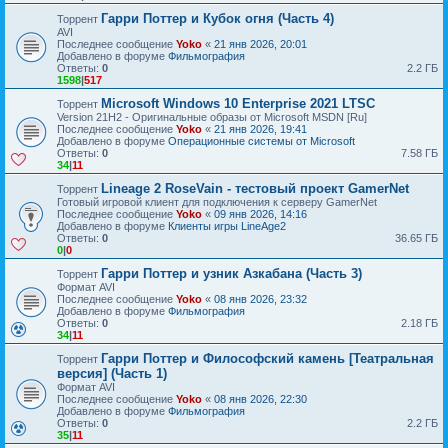
Гарри Поттер и Кубок огня (Часть 4)
Торрент
AVI
Последнее сообщение
Yoko
«
21 янв 2026, 20:01
Добавлено в форуме
Фильмография
Ответы:
0
2.2 ГБ
1598
|
517
Microsoft Windows 10 Enterprise 2021 LTSC
Торрент
Version 21H2 - Оригинальные образы от Microsoft MSDN [Ru]
Последнее сообщение
Yoko
«
21 янв 2026, 19:41
Добавлено в форуме
Операционные системы от Microsoft
Ответы:
0
7.58 ГБ
34
|
11
Lineage 2 RoseVain - тестовый проект GamerNet
Торрент
Готовый игровой клиент для подключения к серверу GamerNet
Последнее сообщение
Yoko
«
09 янв 2026, 14:16
Добавлено в форуме
Клиенты игры LineAge2
Ответы:
0
36.65 ГБ
0
|
0
Гарри Поттер и узник Азкабана (Часть 3)
Торрент
Формат AVI
Последнее сообщение
Yoko
«
08 янв 2026, 23:32
Добавлено в форуме
Фильмография
Ответы:
0
2.18 ГБ
34
|
11
Гарри Поттер и Философский камень [Театральная
Торрент
версия] (Часть 1)
Формат AVI
Последнее сообщение
Yoko
«
08 янв 2026, 22:30
Добавлено в форуме
Фильмография
Ответы:
0
2.2 ГБ
35
|
11