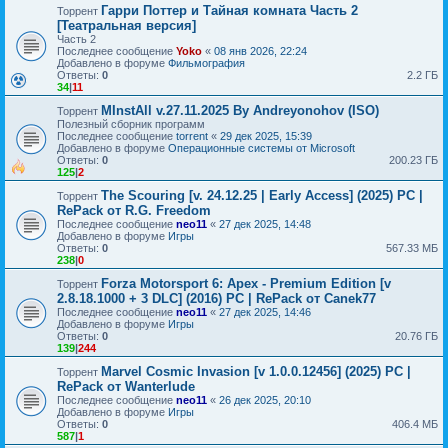
Гарри Поттер и Тайная комната Часть 2
Торрент
[Театральная версия]
Часть 2
Последнее сообщение
Yoko
«
08 янв 2026, 22:24
Добавлено в форуме
Фильмография
Ответы:
0
2.2 ГБ
34
|
11
MInstAll v.27.11.2025 By Andreyonohov (ISO)
Торрент
Полезный сборник программ
Последнее сообщение
torrent
«
29 дек 2025, 15:39
Добавлено в форуме
Операционные системы от Microsoft
Ответы:
0
200.23 ГБ
125
|
2
The Scouring [v. 24.12.25 | Early Access] (2025) PC |
Торрент
RePack от R.G. Freedom
Последнее сообщение
neo11
«
27 дек 2025, 14:48
Добавлено в форуме
Игры
Ответы:
0
567.33 МБ
238
|
0
Forza Motorsport 6: Apex - Premium Edition [v
Торрент
2.8.18.1000 + 3 DLC] (2016) PC | RePack от Canek77
Последнее сообщение
neo11
«
27 дек 2025, 14:46
Добавлено в форуме
Игры
Ответы:
0
20.76 ГБ
139
|
244
Marvel Cosmic Invasion [v 1.0.0.12456] (2025) PC |
Торрент
RePack от Wanterlude
Последнее сообщение
neo11
«
26 дек 2025, 20:10
Добавлено в форуме
Игры
Ответы:
0
406.4 МБ
587
|
1