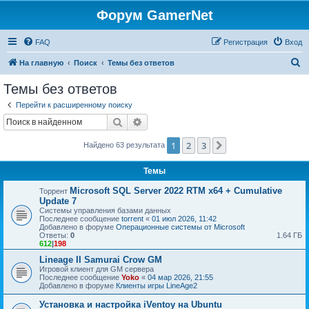
Форум GamerNet
FAQ
Регистрация
Вход
П
На главную
Поиск
Темы без ответов
о
Темы без ответов
и
Перейти к расширенному поиску
с
Поиск
Расширенный поиск
к
1
2
3
След.
Найдено 63 результата
Темы
Microsoft SQL Server 2022 RTM x64 + Cumulative
Торрент
Update 7
Системы управления базами данных
Последнее сообщение
torrent
«
01 июл 2026, 11:42
Добавлено в форуме
Операционные системы от Microsoft
Ответы:
0
1.64 ГБ
612
|
198
Lineage II Samurai Crow GM
Игровой клиент для GM сервера
Последнее сообщение
Yoko
«
04 мар 2026, 21:55
Добавлено в форуме
Клиенты игры LineAge2
Установка и настройка iVentoy на Ubuntu