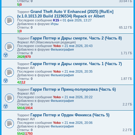
Ответы:
0
33.64 ГБ
5
|
0
Grand Theft Auto V Enhanced (2025) [Ru/En]
Торрент
(v.1.0.1013.20 Build 21196534) Repack от Albert
Последнее сообщение
K15
«
01 фев 2026, 13:27
Добавлено в форуме
Игры
Ответы:
0
65.12 ГБ
1
|
0
Гарри Поттер и Дары смерти. Часть 2 (Часть 8)
Торрент
Формат AVI (Максимальная редакция)
Последнее сообщение
Yoko
«
21 янв 2026, 20:43
Добавлено в форуме
Фильмография
Ответы:
0
1.71 ГБ
2828
|
970
Гарри Поттер и Дары смерти. Часть 1 (Часть 7)
Торрент
Формат AVI
Последнее сообщение
Yoko
«
21 янв 2026, 20:35
Добавлено в форуме
Фильмография
Ответы:
0
1.87 ГБ
42
|
12
Гарри Поттер и Принц-полукровка (Часть 6)
Торрент
Формат AVI
Последнее сообщение
Yoko
«
21 янв 2026, 20:22
Добавлено в форуме
Фильмография
Ответы:
0
2.2 ГБ
5916
|
1914
Гарри Поттер и Орден Феникса (Часть 5)
Торрент
Формат AVI
Последнее сообщение
Yoko
«
21 янв 2026, 20:06
Добавлено в форуме
Фильмография
Ответы:
0
2.2 ГБ
5542
|
1793