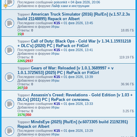
Последнее сообщение
poisonkit
«
04 фев 2026, 20:06
Добавлено в форуме
Лайф хаки и инструкции
American Truck Simulator (2016) [Ru/En] (v.1.57.2.3s
Торрент
build 21148895) Repack от Albert
Последнее сообщение
K15
«
01 фев 2026, 13:45
Добавлено в форуме
Игры
Ответы:
0
18.85 ГБ
15
|
0
Call of Duty: Black Ops - Cold War [v 1.34.1.15931218
Торрент
+ DLC's] (2020) PC | RePack от FitGirl
Последнее сообщение
K15
«
01 фев 2026, 13:41
Добавлено в форуме
Игры
Ответы:
0
119.19 ГБ
2265
|
2937
Gears of War: Reloaded [v 1.0.1.3689997 + v
Торрент
1.0.1.3725653] (2025) PC | RePack от FitGirl
Последнее сообщение
K15
«
01 фев 2026, 13:39
Добавлено в форуме
Игры
Ответы:
0
36.96 ГБ
207
|
10
Assassin's Creed: Revelations - Gold Edition [v 1.03 +
Торрент
DLCs] (2011) PC | RePack от селезень
Последнее сообщение
K15
«
01 фев 2026, 13:33
Добавлено в форуме
Игры
Ответы:
0
3.25 ГБ
1576
|
350
MindsEye (2025) [Ru/En] (v.6073305 build 21192391)
Торрент
Repack от Albert
Последнее сообщение
K15
«
01 фев 2026, 13:29
Добавлено в форуме
Игры