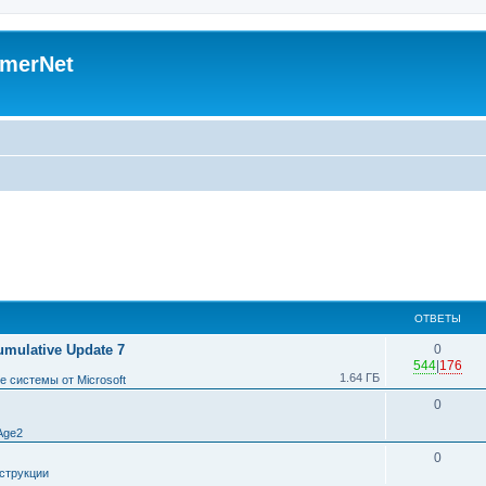
merNet
ОТВЕТЫ
umulative Update 7
0
544
|
176
1.64 ГБ
 системы от Microsoft
0
Age2
0
струкции