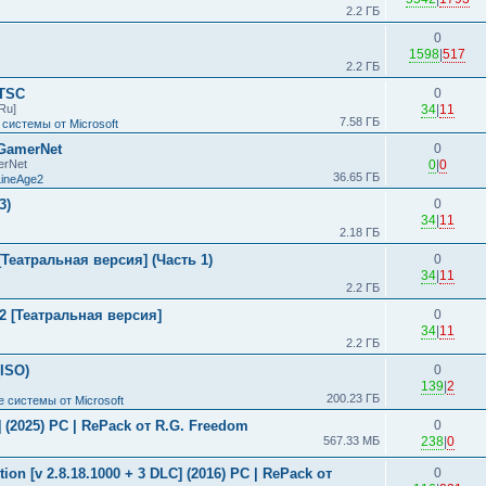
2.2 ГБ
0
1598
|
517
2.2 ГБ
LTSC
0
Ru]
34
|
11
7.58 ГБ
системы от Microsoft
 GamerNet
0
erNet
0
|
0
36.65 ГБ
LineAge2
3)
0
34
|
11
2.18 ГБ
Театральная версия] (Часть 1)
0
34
|
11
2.2 ГБ
2 [Театральная версия]
0
34
|
11
2.2 ГБ
(ISO)
0
139
|
2
200.23 ГБ
 системы от Microsoft
s] (2025) PC | RePack от R.G. Freedom
0
567.33 МБ
238
|
0
ion [v 2.8.18.1000 + 3 DLC] (2016) PC | RePack от
0