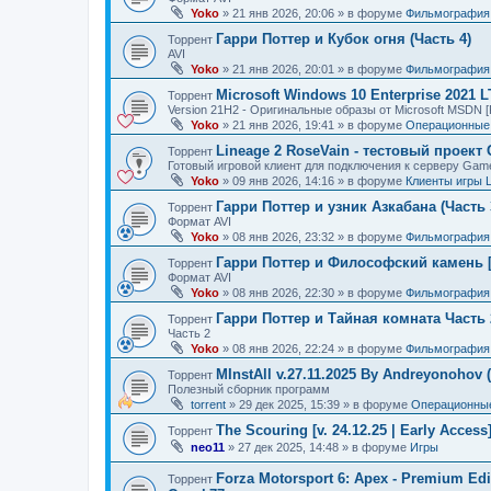
Yoko
»
21 янв 2026, 20:06
» в форуме
Фильмография
Гарри Поттер и Кубок огня (Часть 4)
Торрент
AVI
Yoko
»
21 янв 2026, 20:01
» в форуме
Фильмография
Microsoft Windows 10 Enterprise 2021 
Торрент
Version 21H2 - Оригинальные образы от Microsoft MSDN [
Yoko
»
21 янв 2026, 19:41
» в форуме
Операционные 
Lineage 2 RoseVain - тестовый проект
Торрент
Готовый игровой клиент для подключения к серверу Gam
Yoko
»
09 янв 2026, 14:16
» в форуме
Клиенты игры 
Гарри Поттер и узник Азкабана (Часть 
Торрент
Формат AVI
Yoko
»
08 янв 2026, 23:32
» в форуме
Фильмография
Гарри Поттер и Философский камень [
Торрент
Формат AVI
Yoko
»
08 янв 2026, 22:30
» в форуме
Фильмография
Гарри Поттер и Тайная комната Часть 
Торрент
Часть 2
Yoko
»
08 янв 2026, 22:24
» в форуме
Фильмография
MInstAll v.27.11.2025 By Andreyonohov 
Торрент
Полезный сборник программ
torrent
»
29 дек 2025, 15:39
» в форуме
Операционные
The Scouring [v. 24.12.25 | Early Acces
Торрент
neo11
»
27 дек 2025, 14:48
» в форуме
Игры
Forza Motorsport 6: Apex - Premium Edit
Торрент