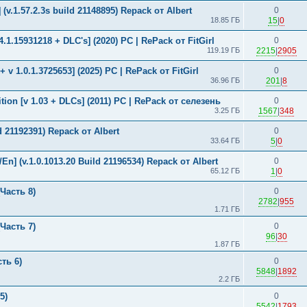
(v.1.57.2.3s build 21148895) Repack от Albert
0
18.85 ГБ
15
|
0
34.1.15931218 + DLC's] (2020) PC | RePack от FitGirl
0
119.19 ГБ
2215
|
2905
+ v 1.0.1.3725653] (2025) PC | RePack от FitGirl
0
36.96 ГБ
201
|
8
ition [v 1.03 + DLCs] (2011) PC | RePack от селезень
0
3.25 ГБ
1567
|
348
d 21192391) Repack от Albert
0
33.64 ГБ
5
|
0
En] (v.1.0.1013.20 Build 21196534) Repack от Albert
0
65.12 ГБ
1
|
0
Часть 8)
0
2782
|
955
1.71 ГБ
Часть 7)
0
96
|
30
1.87 ГБ
ть 6)
0
5848
|
1892
2.2 ГБ
5)
0
5542
|
1793