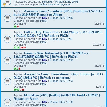
Последнее сообщение
poisonkit
«
04 фев 2026, 20:06
Добавлено в форуме
Лайф хаки и инструкции
American Truck Simulator (2016) [Ru/En] (v.1.57.2.3s
Торрент
build 21148895) Repack от Albert
Последнее сообщение
K15
«
01 фев 2026, 13:45
Добавлено в форуме
Игры
Ответы:
0
18.85 ГБ
15
|
0
Call of Duty: Black Ops - Cold War [v 1.34.1.15931218
Торрент
+ DLC's] (2020) PC | RePack от FitGirl
Последнее сообщение
K15
«
01 фев 2026, 13:41
Добавлено в форуме
Игры
Ответы:
0
119.19 ГБ
2215
|
2905
Gears of War: Reloaded [v 1.0.1.3689997 + v
Торрент
1.0.1.3725653] (2025) PC | RePack от FitGirl
Последнее сообщение
K15
«
01 фев 2026, 13:39
Добавлено в форуме
Игры
Ответы:
0
36.96 ГБ
201
|
8
Assassin's Creed: Revelations - Gold Edition [v 1.03 +
Торрент
DLCs] (2011) PC | RePack от селезень
Последнее сообщение
K15
«
01 фев 2026, 13:33
Добавлено в форуме
Игры
Ответы:
0
3.25 ГБ
1567
|
348
MindsEye (2025) [Ru/En] (v.6073305 build 21192391)
Торрент
Repack от Albert
Последнее сообщение
K15
«
01 фев 2026, 13:29
Добавлено в форуме
Игры