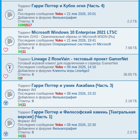
Гарри Поттер и Кубок огня (Часть 4)
Торрент
AVI
Последнее сообщение
Yoko
«
21 янв 2026, 20:01
Добавлено в форуме
Фильмография
Ответы:
0
2.2 ГБ
1598
|
517
Microsoft Windows 10 Enterprise 2021 LTSC
Торрент
Version 21H2 - Оригинальные образы от Microsoft MSDN [Ru]
Последнее сообщение
Yoko
«
21 янв 2026, 19:41
Добавлено в форуме
Операционные системы от Microsoft
Ответы:
0
7.58 ГБ
34
|
11
Lineage 2 RoseVain - тестовый проект GamerNet
Торрент
Готовый игровой клиент для подключения к серверу GamerNet
Последнее сообщение
Yoko
«
09 янв 2026, 14:16
Добавлено в форуме
Клиенты игры LineAge2
Ответы:
0
36.65 ГБ
0
|
0
Гарри Поттер и узник Азкабана (Часть 3)
Торрент
Формат AVI
Последнее сообщение
Yoko
«
08 янв 2026, 23:32
Добавлено в форуме
Фильмография
Ответы:
0
2.18 ГБ
34
|
11
Гарри Поттер и Философский камень [Театральная
Торрент
версия] (Часть 1)
Формат AVI
Последнее сообщение
Yoko
«
08 янв 2026, 22:30
Добавлено в форуме
Фильмография
Ответы:
0
2.2 ГБ
34
|
11