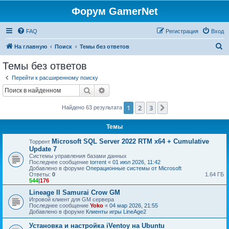
Форум GamerNet
FAQ
Регистрация
Вход
П
На главную
Поиск
Темы без ответов
о
Темы без ответов
и
Перейти к расширенному поиску
с
Поиск
Расширенный поиск
к
1
2
3
След.
Найдено 63 результата
Темы
Microsoft SQL Server 2022 RTM x64 + Cumulative
Торрент
Update 7
Системы управления базами данных
Последнее сообщение
torrent
«
01 июл 2026, 11:42
Добавлено в форуме
Операционные системы от Microsoft
Ответы:
0
1.64 ГБ
544
|
176
Lineage II Samurai Crow GM
Игровой клиент для GM сервера
Последнее сообщение
Yoko
«
04 мар 2026, 21:55
Добавлено в форуме
Клиенты игры LineAge2
Установка и настройка iVentoy на Ubuntu