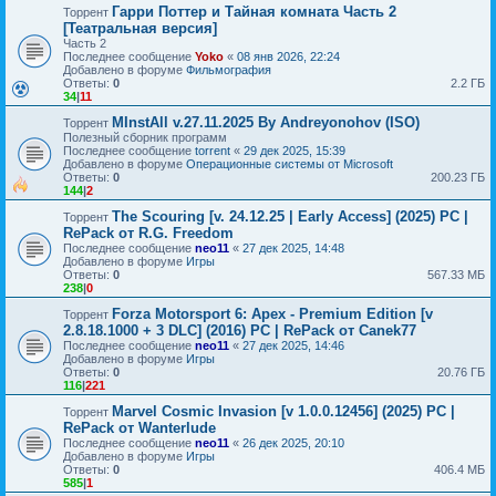
Гарри Поттер и Тайная комната Часть 2
Торрент
[Театральная версия]
Часть 2
Последнее сообщение
Yoko
«
08 янв 2026, 22:24
Добавлено в форуме
Фильмография
Ответы:
0
2.2 ГБ
34
|
11
MInstAll v.27.11.2025 By Andreyonohov (ISO)
Торрент
Полезный сборник программ
Последнее сообщение
torrent
«
29 дек 2025, 15:39
Добавлено в форуме
Операционные системы от Microsoft
Ответы:
0
200.23 ГБ
144
|
2
The Scouring [v. 24.12.25 | Early Access] (2025) PC |
Торрент
RePack от R.G. Freedom
Последнее сообщение
neo11
«
27 дек 2025, 14:48
Добавлено в форуме
Игры
Ответы:
0
567.33 МБ
238
|
0
Forza Motorsport 6: Apex - Premium Edition [v
Торрент
2.8.18.1000 + 3 DLC] (2016) PC | RePack от Canek77
Последнее сообщение
neo11
«
27 дек 2025, 14:46
Добавлено в форуме
Игры
Ответы:
0
20.76 ГБ
116
|
221
Marvel Cosmic Invasion [v 1.0.0.12456] (2025) PC |
Торрент
RePack от Wanterlude
Последнее сообщение
neo11
«
26 дек 2025, 20:10
Добавлено в форуме
Игры
Ответы:
0
406.4 МБ
585
|
1