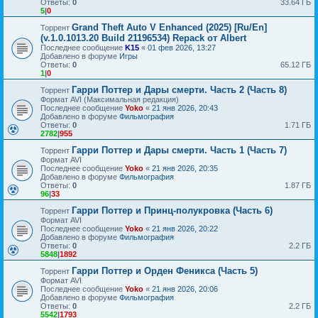
Ответы:
0
33.64 ГБ
5
|
0
Grand Theft Auto V Enhanced (2025) [Ru/En]
Торрент
(v.1.0.1013.20 Build 21196534) Repack от Albert
Последнее сообщение
K15
«
01 фев 2026, 13:27
Добавлено в форуме
Игры
Ответы:
0
65.12 ГБ
1
|
0
Гарри Поттер и Дары смерти. Часть 2 (Часть 8)
Торрент
Формат AVI (Максимальная редакция)
Последнее сообщение
Yoko
«
21 янв 2026, 20:43
Добавлено в форуме
Фильмография
Ответы:
0
1.71 ГБ
2782
|
955
Гарри Поттер и Дары смерти. Часть 1 (Часть 7)
Торрент
Формат AVI
Последнее сообщение
Yoko
«
21 янв 2026, 20:35
Добавлено в форуме
Фильмография
Ответы:
0
1.87 ГБ
96
|
33
Гарри Поттер и Принц-полукровка (Часть 6)
Торрент
Формат AVI
Последнее сообщение
Yoko
«
21 янв 2026, 20:22
Добавлено в форуме
Фильмография
Ответы:
0
2.2 ГБ
5848
|
1892
Гарри Поттер и Орден Феникса (Часть 5)
Торрент
Формат AVI
Последнее сообщение
Yoko
«
21 янв 2026, 20:06
Добавлено в форуме
Фильмография
Ответы:
0
2.2 ГБ
5542
|
1793