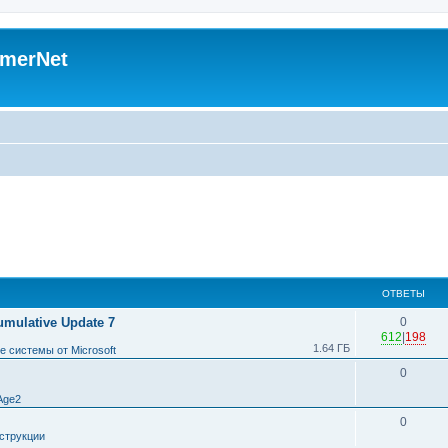
merNet
ОТВЕТЫ
umulative Update 7
0
612
|
198
1.64 ГБ
 системы от Microsoft
0
Age2
0
струкции