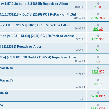
(v.1.57.2.3s build 21148895) Repack от Albert
0
18.85 ГБ
15
|
0
34.1.15931218 + DLC's] (2020) PC | RePack от FitGirl
0
119.19 ГБ
2265
|
2937
+ v 1.0.1.3725653] (2025) PC | RePack от FitGirl
0
36.96 ГБ
207
|
10
ition [v 1.03 + DLCs] (2011) PC | RePack от селезень
0
3.25 ГБ
1576
|
350
d 21192391) Repack от Albert
0
33.64 ГБ
5
|
0
En] (v.1.0.1013.20 Build 21196534) Repack от Albert
0
65.12 ГБ
1
|
0
Часть 8)
0
2828
|
970
1.71 ГБ
Часть 7)
0
84
|
27
1.87 ГБ
ть 6)
0
5916
|
1914
2.2 ГБ
5)
0
5542
|
1793