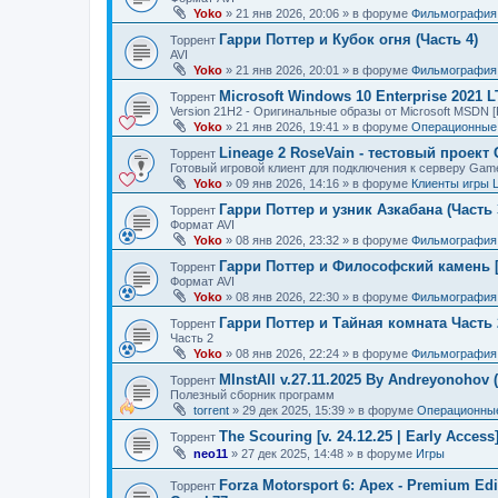
Yoko
»
21 янв 2026, 20:06
» в форуме
Фильмография
Гарри Поттер и Кубок огня (Часть 4)
Торрент
AVI
Yoko
»
21 янв 2026, 20:01
» в форуме
Фильмография
Microsoft Windows 10 Enterprise 2021 
Торрент
Version 21H2 - Оригинальные образы от Microsoft MSDN [
Yoko
»
21 янв 2026, 19:41
» в форуме
Операционные 
Lineage 2 RoseVain - тестовый проект
Торрент
Готовый игровой клиент для подключения к серверу Gam
Yoko
»
09 янв 2026, 14:16
» в форуме
Клиенты игры 
Гарри Поттер и узник Азкабана (Часть 
Торрент
Формат AVI
Yoko
»
08 янв 2026, 23:32
» в форуме
Фильмография
Гарри Поттер и Философский камень [
Торрент
Формат AVI
Yoko
»
08 янв 2026, 22:30
» в форуме
Фильмография
Гарри Поттер и Тайная комната Часть 
Торрент
Часть 2
Yoko
»
08 янв 2026, 22:24
» в форуме
Фильмография
MInstAll v.27.11.2025 By Andreyonohov 
Торрент
Полезный сборник программ
torrent
»
29 дек 2025, 15:39
» в форуме
Операционные
The Scouring [v. 24.12.25 | Early Acces
Торрент
neo11
»
27 дек 2025, 14:48
» в форуме
Игры
Forza Motorsport 6: Apex - Premium Edit
Торрент