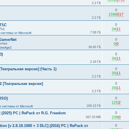
2.2 ГБ
0
1598
|
517
2.2 ГБ
LTSC
0
Ru]
34
|
11
7.58 ГБ
системы от Microsoft
 GamerNet
0
erNet
0
|
0
36.65 ГБ
LineAge2
3)
0
34
|
11
2.18 ГБ
Театральная версия] (Часть 1)
0
35
|
11
2.2 ГБ
2 [Театральная версия]
0
34
|
11
2.2 ГБ
(ISO)
0
125
|
2
200.23 ГБ
 системы от Microsoft
s] (2025) PC | RePack от R.G. Freedom
0
567.33 МБ
238
|
0
ion [v 2.8.18.1000 + 3 DLC] (2016) PC | RePack от
0