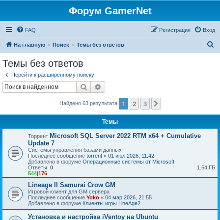
Форум GamerNet
FAQ
Регистрация
Вход
П
На главную
Поиск
Темы без ответов
о
Темы без ответов
и
Перейти к расширенному поиску
с
Поиск
Расширенный поиск
к
1
2
3
След.
Найдено 63 результата
Темы
Microsoft SQL Server 2022 RTM x64 + Cumulative
Торрент
Update 7
Системы управления базами данных
Последнее сообщение
torrent
«
01 июл 2026, 11:42
Добавлено в форуме
Операционные системы от Microsoft
Ответы:
0
1.64 ГБ
544
|
176
Lineage II Samurai Crow GM
Игровой клиент для GM сервера
Последнее сообщение
Yoko
«
04 мар 2026, 21:55
Добавлено в форуме
Клиенты игры LineAge2
Установка и настройка iVentoy на Ubuntu