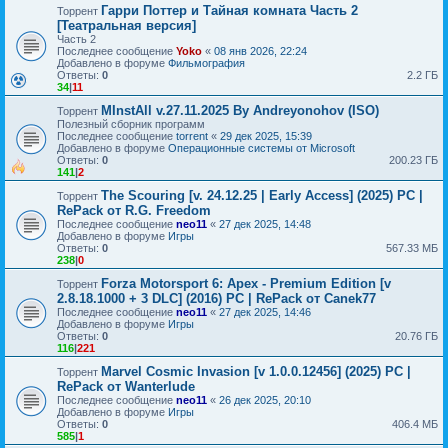
Гарри Поттер и Тайная комната Часть 2
Торрент
[Театральная версия]
Часть 2
Последнее сообщение
Yoko
«
08 янв 2026, 22:24
Добавлено в форуме
Фильмография
Ответы:
0
2.2 ГБ
34
|
11
MInstAll v.27.11.2025 By Andreyonohov (ISO)
Торрент
Полезный сборник программ
Последнее сообщение
torrent
«
29 дек 2025, 15:39
Добавлено в форуме
Операционные системы от Microsoft
Ответы:
0
200.23 ГБ
141
|
2
The Scouring [v. 24.12.25 | Early Access] (2025) PC |
Торрент
RePack от R.G. Freedom
Последнее сообщение
neo11
«
27 дек 2025, 14:48
Добавлено в форуме
Игры
Ответы:
0
567.33 МБ
238
|
0
Forza Motorsport 6: Apex - Premium Edition [v
Торрент
2.8.18.1000 + 3 DLC] (2016) PC | RePack от Canek77
Последнее сообщение
neo11
«
27 дек 2025, 14:46
Добавлено в форуме
Игры
Ответы:
0
20.76 ГБ
116
|
221
Marvel Cosmic Invasion [v 1.0.0.12456] (2025) PC |
Торрент
RePack от Wanterlude
Последнее сообщение
neo11
«
26 дек 2025, 20:10
Добавлено в форуме
Игры
Ответы:
0
406.4 МБ
585
|
1