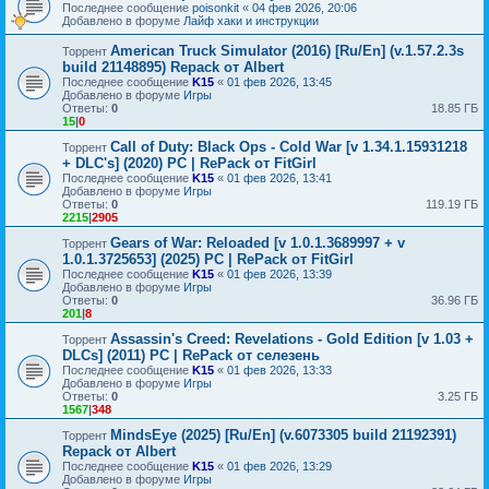
Последнее сообщение
poisonkit
«
04 фев 2026, 20:06
Добавлено в форуме
Лайф хаки и инструкции
American Truck Simulator (2016) [Ru/En] (v.1.57.2.3s
Торрент
build 21148895) Repack от Albert
Последнее сообщение
K15
«
01 фев 2026, 13:45
Добавлено в форуме
Игры
Ответы:
0
18.85 ГБ
15
|
0
Call of Duty: Black Ops - Cold War [v 1.34.1.15931218
Торрент
+ DLC's] (2020) PC | RePack от FitGirl
Последнее сообщение
K15
«
01 фев 2026, 13:41
Добавлено в форуме
Игры
Ответы:
0
119.19 ГБ
2215
|
2905
Gears of War: Reloaded [v 1.0.1.3689997 + v
Торрент
1.0.1.3725653] (2025) PC | RePack от FitGirl
Последнее сообщение
K15
«
01 фев 2026, 13:39
Добавлено в форуме
Игры
Ответы:
0
36.96 ГБ
201
|
8
Assassin's Creed: Revelations - Gold Edition [v 1.03 +
Торрент
DLCs] (2011) PC | RePack от селезень
Последнее сообщение
K15
«
01 фев 2026, 13:33
Добавлено в форуме
Игры
Ответы:
0
3.25 ГБ
1567
|
348
MindsEye (2025) [Ru/En] (v.6073305 build 21192391)
Торрент
Repack от Albert
Последнее сообщение
K15
«
01 фев 2026, 13:29
Добавлено в форуме
Игры