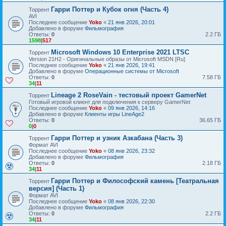
Гарри Поттер и Кубок огня (Часть 4)
Торрент
AVI
Последнее сообщение
Yoko
«
21 янв 2026, 20:01
Добавлено в форуме
Фильмография
Ответы:
0
2.2 ГБ
1598
|
517
Microsoft Windows 10 Enterprise 2021 LTSC
Торрент
Version 21H2 - Оригинальные образы от Microsoft MSDN [Ru]
Последнее сообщение
Yoko
«
21 янв 2026, 19:41
Добавлено в форуме
Операционные системы от Microsoft
Ответы:
0
7.58 ГБ
34
|
11
Lineage 2 RoseVain - тестовый проект GamerNet
Торрент
Готовый игровой клиент для подключения к серверу GamerNet
Последнее сообщение
Yoko
«
09 янв 2026, 14:16
Добавлено в форуме
Клиенты игры LineAge2
Ответы:
0
36.65 ГБ
0
|
0
Гарри Поттер и узник Азкабана (Часть 3)
Торрент
Формат AVI
Последнее сообщение
Yoko
«
08 янв 2026, 23:32
Добавлено в форуме
Фильмография
Ответы:
0
2.18 ГБ
34
|
11
Гарри Поттер и Философский камень [Театральная
Торрент
версия] (Часть 1)
Формат AVI
Последнее сообщение
Yoko
«
08 янв 2026, 22:30
Добавлено в форуме
Фильмография
Ответы:
0
2.2 ГБ
34
|
11