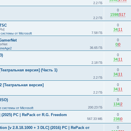
2.2 ГБ
0
1598
|
517
2.2 ГБ
LTSC
0
Ru]
34
|
11
7.58 ГБ
системы от Microsoft
 GamerNet
0
erNet
0
|
0
36.65 ГБ
LineAge2
3)
0
34
|
11
2.18 ГБ
Театральная версия] (Часть 1)
0
34
|
11
2.2 ГБ
2 [Театральная версия]
0
34
|
11
2.2 ГБ
(ISO)
0
134
|
2
200.23 ГБ
 системы от Microsoft
s] (2025) PC | RePack от R.G. Freedom
0
567.33 МБ
238
|
0
ion [v 2.8.18.1000 + 3 DLC] (2016) PC | RePack от
0