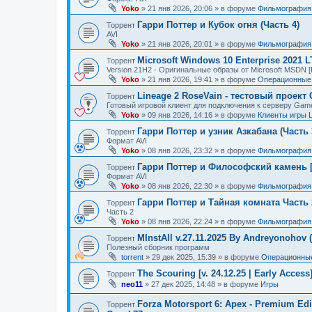
Yoko
»
21 янв 2026, 20:06
» в форуме
Фильмография
Гарри Поттер и Кубок огня (Часть 4)
Торрент
AVI
Yoko
»
21 янв 2026, 20:01
» в форуме
Фильмография
Microsoft Windows 10 Enterprise 2021 
Торрент
Version 21H2 - Оригинальные образы от Microsoft MSDN [
Yoko
»
21 янв 2026, 19:41
» в форуме
Операционные 
Lineage 2 RoseVain - тестовый проект
Торрент
Готовый игровой клиент для подключения к серверу Gam
Yoko
»
09 янв 2026, 14:16
» в форуме
Клиенты игры 
Гарри Поттер и узник Азкабана (Часть 
Торрент
Формат AVI
Yoko
»
08 янв 2026, 23:32
» в форуме
Фильмография
Гарри Поттер и Философский камень [
Торрент
Формат AVI
Yoko
»
08 янв 2026, 22:30
» в форуме
Фильмография
Гарри Поттер и Тайная комната Часть 
Торрент
Часть 2
Yoko
»
08 янв 2026, 22:24
» в форуме
Фильмография
MInstAll v.27.11.2025 By Andreyonohov 
Торрент
Полезный сборник программ
torrent
»
29 дек 2025, 15:39
» в форуме
Операционные
The Scouring [v. 24.12.25 | Early Acces
Торрент
neo11
»
27 дек 2025, 14:48
» в форуме
Игры
Forza Motorsport 6: Apex - Premium Edit
Торрент