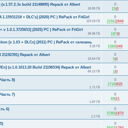
(v.1.57.2.3s build 21148895) Repack от Albert
0
18.85 ГБ
15
|
0
34.1.15931218 + DLC's] (2020) PC | RePack от FitGirl
0
119.19 ГБ
2191
|
2846
+ v 1.0.1.3725653] (2025) PC | RePack от FitGirl
0
36.96 ГБ
197
|
8
ition [v 1.03 + DLCs] (2011) PC | RePack от селезень
0
3.25 ГБ
1560
|
348
d 21192391) Repack от Albert
0
33.64 ГБ
5
|
0
En] (v.1.0.1013.20 Build 21196534) Repack от Albert
0
65.12 ГБ
1
|
0
Часть 8)
0
2720
|
935
1.71 ГБ
Часть 7)
0
69
|
21
1.87 ГБ
ть 6)
0
5780
|
1870
2.2 ГБ
5)
0
5542
|
1793