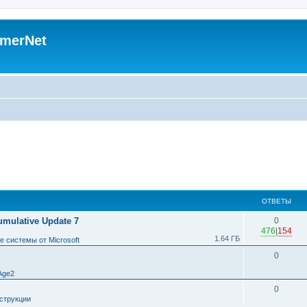
merNet
ОТВЕТЫ
umulative Update 7
0
476
|
154
1.64 ГБ
 системы от Microsoft
0
Age2
0
струкции