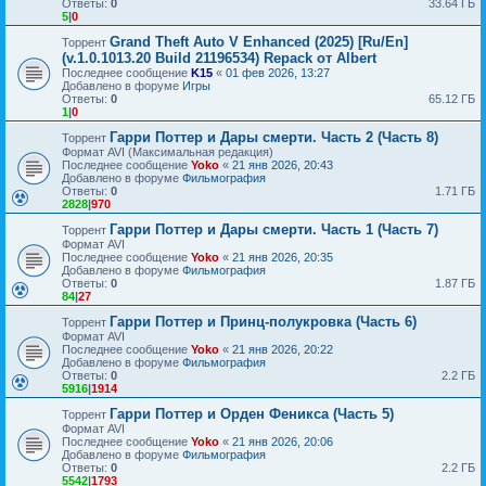
Ответы:
0
33.64 ГБ
5
|
0
Grand Theft Auto V Enhanced (2025) [Ru/En]
Торрент
(v.1.0.1013.20 Build 21196534) Repack от Albert
Последнее сообщение
K15
«
01 фев 2026, 13:27
Добавлено в форуме
Игры
Ответы:
0
65.12 ГБ
1
|
0
Гарри Поттер и Дары смерти. Часть 2 (Часть 8)
Торрент
Формат AVI (Максимальная редакция)
Последнее сообщение
Yoko
«
21 янв 2026, 20:43
Добавлено в форуме
Фильмография
Ответы:
0
1.71 ГБ
2828
|
970
Гарри Поттер и Дары смерти. Часть 1 (Часть 7)
Торрент
Формат AVI
Последнее сообщение
Yoko
«
21 янв 2026, 20:35
Добавлено в форуме
Фильмография
Ответы:
0
1.87 ГБ
84
|
27
Гарри Поттер и Принц-полукровка (Часть 6)
Торрент
Формат AVI
Последнее сообщение
Yoko
«
21 янв 2026, 20:22
Добавлено в форуме
Фильмография
Ответы:
0
2.2 ГБ
5916
|
1914
Гарри Поттер и Орден Феникса (Часть 5)
Торрент
Формат AVI
Последнее сообщение
Yoko
«
21 янв 2026, 20:06
Добавлено в форуме
Фильмография
Ответы:
0
2.2 ГБ
5542
|
1793