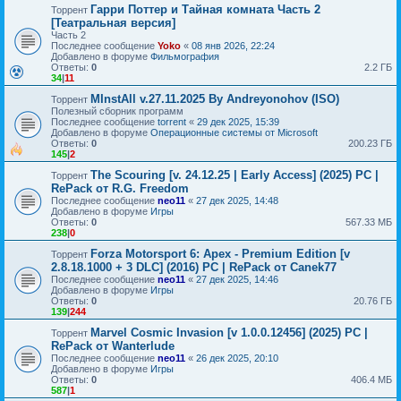
Гарри Поттер и Тайная комната Часть 2
Торрент
[Театральная версия]
Часть 2
Последнее сообщение
Yoko
«
08 янв 2026, 22:24
Добавлено в форуме
Фильмография
Ответы:
0
2.2 ГБ
34
|
11
MInstAll v.27.11.2025 By Andreyonohov (ISO)
Торрент
Полезный сборник программ
Последнее сообщение
torrent
«
29 дек 2025, 15:39
Добавлено в форуме
Операционные системы от Microsoft
Ответы:
0
200.23 ГБ
145
|
2
The Scouring [v. 24.12.25 | Early Access] (2025) PC |
Торрент
RePack от R.G. Freedom
Последнее сообщение
neo11
«
27 дек 2025, 14:48
Добавлено в форуме
Игры
Ответы:
0
567.33 МБ
238
|
0
Forza Motorsport 6: Apex - Premium Edition [v
Торрент
2.8.18.1000 + 3 DLC] (2016) PC | RePack от Canek77
Последнее сообщение
neo11
«
27 дек 2025, 14:46
Добавлено в форуме
Игры
Ответы:
0
20.76 ГБ
139
|
244
Marvel Cosmic Invasion [v 1.0.0.12456] (2025) PC |
Торрент
RePack от Wanterlude
Последнее сообщение
neo11
«
26 дек 2025, 20:10
Добавлено в форуме
Игры
Ответы:
0
406.4 МБ
587
|
1