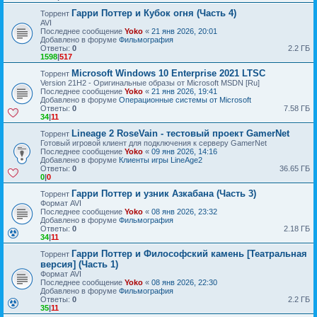
Гарри Поттер и Кубок огня (Часть 4)
Торрент
AVI
Последнее сообщение
Yoko
«
21 янв 2026, 20:01
Добавлено в форуме
Фильмография
Ответы:
0
2.2 ГБ
1598
|
517
Microsoft Windows 10 Enterprise 2021 LTSC
Торрент
Version 21H2 - Оригинальные образы от Microsoft MSDN [Ru]
Последнее сообщение
Yoko
«
21 янв 2026, 19:41
Добавлено в форуме
Операционные системы от Microsoft
Ответы:
0
7.58 ГБ
34
|
11
Lineage 2 RoseVain - тестовый проект GamerNet
Торрент
Готовый игровой клиент для подключения к серверу GamerNet
Последнее сообщение
Yoko
«
09 янв 2026, 14:16
Добавлено в форуме
Клиенты игры LineAge2
Ответы:
0
36.65 ГБ
0
|
0
Гарри Поттер и узник Азкабана (Часть 3)
Торрент
Формат AVI
Последнее сообщение
Yoko
«
08 янв 2026, 23:32
Добавлено в форуме
Фильмография
Ответы:
0
2.18 ГБ
34
|
11
Гарри Поттер и Философский камень [Театральная
Торрент
версия] (Часть 1)
Формат AVI
Последнее сообщение
Yoko
«
08 янв 2026, 22:30
Добавлено в форуме
Фильмография
Ответы:
0
2.2 ГБ
35
|
11