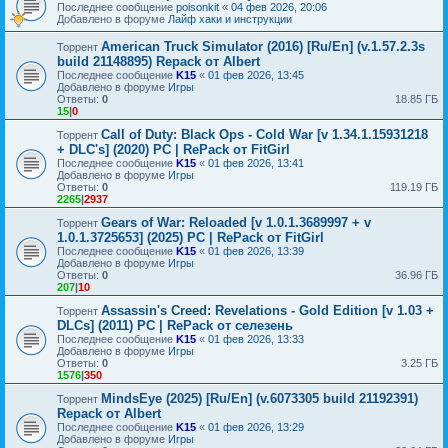
Последнее сообщение
poisonkit
«
04 фев 2026, 20:06
Добавлено в форуме
Лайф хаки и инструкции
American Truck Simulator (2016) [Ru/En] (v.1.57.2.3s
Торрент
build 21148895) Repack от Albert
Последнее сообщение
K15
«
01 фев 2026, 13:45
Добавлено в форуме
Игры
Ответы:
0
18.85 ГБ
15
|
0
Call of Duty: Black Ops - Cold War [v 1.34.1.15931218
Торрент
+ DLC's] (2020) PC | RePack от FitGirl
Последнее сообщение
K15
«
01 фев 2026, 13:41
Добавлено в форуме
Игры
Ответы:
0
119.19 ГБ
2265
|
2937
Gears of War: Reloaded [v 1.0.1.3689997 + v
Торрент
1.0.1.3725653] (2025) PC | RePack от FitGirl
Последнее сообщение
K15
«
01 фев 2026, 13:39
Добавлено в форуме
Игры
Ответы:
0
36.96 ГБ
207
|
10
Assassin's Creed: Revelations - Gold Edition [v 1.03 +
Торрент
DLCs] (2011) PC | RePack от селезень
Последнее сообщение
K15
«
01 фев 2026, 13:33
Добавлено в форуме
Игры
Ответы:
0
3.25 ГБ
1576
|
350
MindsEye (2025) [Ru/En] (v.6073305 build 21192391)
Торрент
Repack от Albert
Последнее сообщение
K15
«
01 фев 2026, 13:29
Добавлено в форуме
Игры