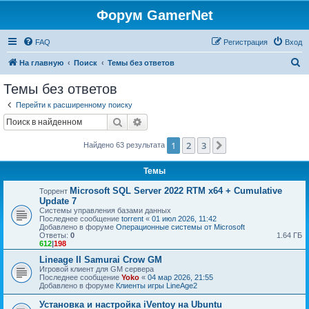
Форум GamerNet
FAQ
Регистрация
Вход
П
На главную
Поиск
Темы без ответов
о
Темы без ответов
и
Перейти к расширенному поиску
с
Поиск
Расширенный поиск
к
1
2
3
След.
Найдено 63 результата
Темы
Microsoft SQL Server 2022 RTM x64 + Cumulative
Торрент
Update 7
Системы управления базами данных
Последнее сообщение
torrent
«
01 июл 2026, 11:42
Добавлено в форуме
Операционные системы от Microsoft
Ответы:
0
1.64 ГБ
612
|
198
Lineage II Samurai Crow GM
Игровой клиент для GM сервера
Последнее сообщение
Yoko
«
04 мар 2026, 21:55
Добавлено в форуме
Клиенты игры LineAge2
Установка и настройка iVentoy на Ubuntu