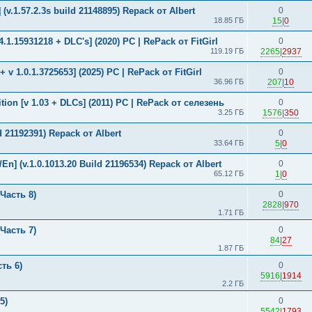
(v.1.57.2.3s build 21148895) Repack от Albert
0
18.85 ГБ
15
|
0
34.1.15931218 + DLC's] (2020) PC | RePack от FitGirl
0
119.19 ГБ
2265
|
2937
+ v 1.0.1.3725653] (2025) PC | RePack от FitGirl
0
36.96 ГБ
207
|
10
ition [v 1.03 + DLCs] (2011) PC | RePack от селезень
0
3.25 ГБ
1576
|
350
d 21192391) Repack от Albert
0
33.64 ГБ
5
|
0
En] (v.1.0.1013.20 Build 21196534) Repack от Albert
0
65.12 ГБ
1
|
0
Часть 8)
0
2828
|
970
1.71 ГБ
Часть 7)
0
84
|
27
1.87 ГБ
ть 6)
0
5916
|
1914
2.2 ГБ
5)
0
5542
|
1793