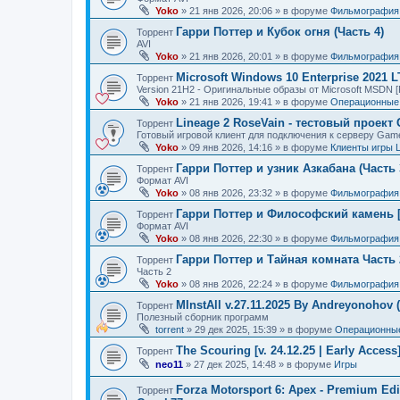
Yoko
»
21 янв 2026, 20:06
» в форуме
Фильмография
Гарри Поттер и Кубок огня (Часть 4)
Торрент
AVI
Yoko
»
21 янв 2026, 20:01
» в форуме
Фильмография
Microsoft Windows 10 Enterprise 2021 
Торрент
Version 21H2 - Оригинальные образы от Microsoft MSDN [
Yoko
»
21 янв 2026, 19:41
» в форуме
Операционные 
Lineage 2 RoseVain - тестовый проект
Торрент
Готовый игровой клиент для подключения к серверу Gam
Yoko
»
09 янв 2026, 14:16
» в форуме
Клиенты игры 
Гарри Поттер и узник Азкабана (Часть 
Торрент
Формат AVI
Yoko
»
08 янв 2026, 23:32
» в форуме
Фильмография
Гарри Поттер и Философский камень [
Торрент
Формат AVI
Yoko
»
08 янв 2026, 22:30
» в форуме
Фильмография
Гарри Поттер и Тайная комната Часть 
Торрент
Часть 2
Yoko
»
08 янв 2026, 22:24
» в форуме
Фильмография
MInstAll v.27.11.2025 By Andreyonohov 
Торрент
Полезный сборник программ
torrent
»
29 дек 2025, 15:39
» в форуме
Операционные
The Scouring [v. 24.12.25 | Early Acces
Торрент
neo11
»
27 дек 2025, 14:48
» в форуме
Игры
Forza Motorsport 6: Apex - Premium Edit
Торрент