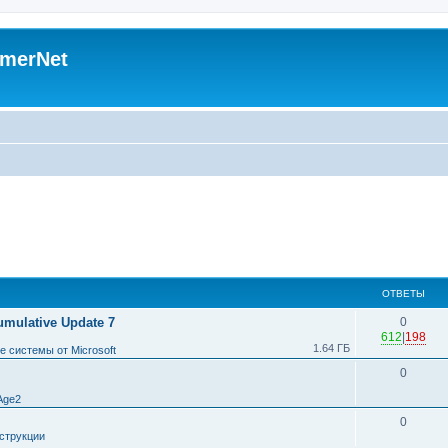
merNet
ОТВЕТЫ
umulative Update 7
0
612
|
198
1.64 ГБ
 системы от Microsoft
0
Age2
0
струкции