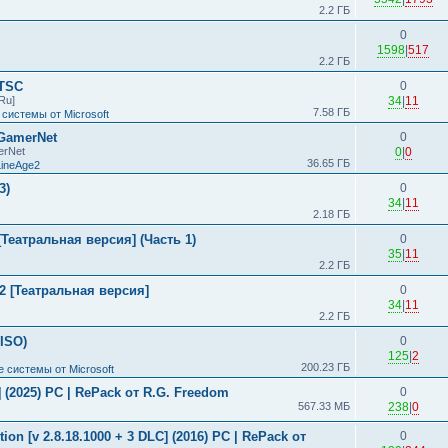
2.2 ГБ
0
1598
|
517
2.2 ГБ
LTSC
0
Ru]
34
|
11
7.58 ГБ
системы от Microsoft
 GamerNet
0
erNet
0
|
0
36.65 ГБ
LineAge2
3)
0
34
|
11
2.18 ГБ
Театральная версия] (Часть 1)
0
35
|
11
2.2 ГБ
2 [Театральная версия]
0
34
|
11
2.2 ГБ
(ISO)
0
125
|
2
200.23 ГБ
 системы от Microsoft
s] (2025) PC | RePack от R.G. Freedom
0
567.33 МБ
238
|
0
ion [v 2.8.18.1000 + 3 DLC] (2016) PC | RePack от
0