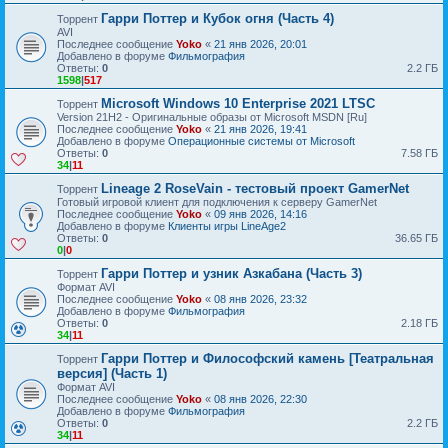
Гарри Поттер и Кубок огня (Часть 4)
Торрент
AVI
Последнее сообщение
Yoko
«
21 янв 2026, 20:01
Добавлено в форуме
Фильмография
Ответы:
0
2.2 ГБ
1598
|
517
Microsoft Windows 10 Enterprise 2021 LTSC
Торрент
Version 21H2 - Оригинальные образы от Microsoft MSDN [Ru]
Последнее сообщение
Yoko
«
21 янв 2026, 19:41
Добавлено в форуме
Операционные системы от Microsoft
Ответы:
0
7.58 ГБ
34
|
11
Lineage 2 RoseVain - тестовый проект GamerNet
Торрент
Готовый игровой клиент для подключения к серверу GamerNet
Последнее сообщение
Yoko
«
09 янв 2026, 14:16
Добавлено в форуме
Клиенты игры LineAge2
Ответы:
0
36.65 ГБ
0
|
0
Гарри Поттер и узник Азкабана (Часть 3)
Торрент
Формат AVI
Последнее сообщение
Yoko
«
08 янв 2026, 23:32
Добавлено в форуме
Фильмография
Ответы:
0
2.18 ГБ
34
|
11
Гарри Поттер и Философский камень [Театральная
Торрент
версия] (Часть 1)
Формат AVI
Последнее сообщение
Yoko
«
08 янв 2026, 22:30
Добавлено в форуме
Фильмография
Ответы:
0
2.2 ГБ
34
|
11