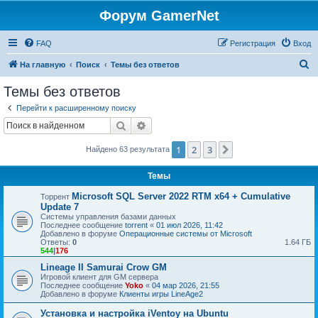
Форум GamerNet
FAQ
Регистрация
Вход
П
На главную
Поиск
Темы без ответов
о
Темы без ответов
и
Перейти к расширенному поиску
с
Поиск
Расширенный поиск
к
1
2
3
След.
Найдено 63 результата
Темы
Microsoft SQL Server 2022 RTM x64 + Cumulative
Торрент
Update 7
Системы управления базами данных
Последнее сообщение
torrent
«
01 июл 2026, 11:42
Добавлено в форуме
Операционные системы от Microsoft
Ответы:
0
1.64 ГБ
544
|
176
Lineage II Samurai Crow GM
Игровой клиент для GM сервера
Последнее сообщение
Yoko
«
04 мар 2026, 21:55
Добавлено в форуме
Клиенты игры LineAge2
Установка и настройка iVentoy на Ubuntu