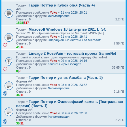
Гарри Поттер и Кубок огня (Часть 4)
Торрент
AVI
Последнее сообщение
Yoko
«
21 янв 2026, 20:01
Добавлено в форуме
Фильмография
Ответы:
0
2.2 ГБ
1598
|
517
Microsoft Windows 10 Enterprise 2021 LTSC
Торрент
Version 21H2 - Оригинальные образы от Microsoft MSDN [Ru]
Последнее сообщение
Yoko
«
21 янв 2026, 19:41
Добавлено в форуме
Операционные системы от Microsoft
Ответы:
0
7.58 ГБ
34
|
11
Lineage 2 RoseVain - тестовый проект GamerNet
Торрент
Готовый игровой клиент для подключения к серверу GamerNet
Последнее сообщение
Yoko
«
09 янв 2026, 14:16
Добавлено в форуме
Клиенты игры LineAge2
Ответы:
0
36.65 ГБ
0
|
0
Гарри Поттер и узник Азкабана (Часть 3)
Торрент
Формат AVI
Последнее сообщение
Yoko
«
08 янв 2026, 23:32
Добавлено в форуме
Фильмография
Ответы:
0
2.18 ГБ
34
|
11
Гарри Поттер и Философский камень [Театральная
Торрент
версия] (Часть 1)
Формат AVI
Последнее сообщение
Yoko
«
08 янв 2026, 22:30
Добавлено в форуме
Фильмография
Ответы:
0
2.2 ГБ
35
|
11