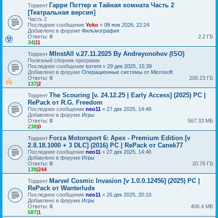
Гарри Поттер и Тайная комната Часть 2
Торрент
[Театральная версия]
Часть 2
Последнее сообщение
Yoko
«
08 янв 2026, 22:24
Добавлено в форуме
Фильмография
Ответы:
0
2.2 ГБ
34
|
11
MInstAll v.27.11.2025 By Andreyonohov (ISO)
Торрент
Полезный сборник программ
Последнее сообщение
torrent
«
29 дек 2025, 15:39
Добавлено в форуме
Операционные системы от Microsoft
Ответы:
0
200.23 ГБ
137
|
2
The Scouring [v. 24.12.25 | Early Access] (2025) PC |
Торрент
RePack от R.G. Freedom
Последнее сообщение
neo11
«
27 дек 2025, 14:48
Добавлено в форуме
Игры
Ответы:
0
567.33 МБ
238
|
0
Forza Motorsport 6: Apex - Premium Edition [v
Торрент
2.8.18.1000 + 3 DLC] (2016) PC | RePack от Canek77
Последнее сообщение
neo11
«
27 дек 2025, 14:46
Добавлено в форуме
Игры
Ответы:
0
20.76 ГБ
139
|
244
Marvel Cosmic Invasion [v 1.0.0.12456] (2025) PC |
Торрент
RePack от Wanterlude
Последнее сообщение
neo11
«
26 дек 2025, 20:10
Добавлено в форуме
Игры
Ответы:
0
406.4 МБ
587
|
1