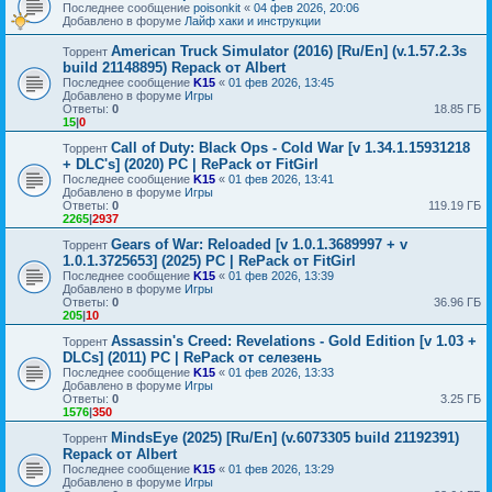
Последнее сообщение
poisonkit
«
04 фев 2026, 20:06
Добавлено в форуме
Лайф хаки и инструкции
American Truck Simulator (2016) [Ru/En] (v.1.57.2.3s
Торрент
build 21148895) Repack от Albert
Последнее сообщение
K15
«
01 фев 2026, 13:45
Добавлено в форуме
Игры
Ответы:
0
18.85 ГБ
15
|
0
Call of Duty: Black Ops - Cold War [v 1.34.1.15931218
Торрент
+ DLC's] (2020) PC | RePack от FitGirl
Последнее сообщение
K15
«
01 фев 2026, 13:41
Добавлено в форуме
Игры
Ответы:
0
119.19 ГБ
2265
|
2937
Gears of War: Reloaded [v 1.0.1.3689997 + v
Торрент
1.0.1.3725653] (2025) PC | RePack от FitGirl
Последнее сообщение
K15
«
01 фев 2026, 13:39
Добавлено в форуме
Игры
Ответы:
0
36.96 ГБ
205
|
10
Assassin's Creed: Revelations - Gold Edition [v 1.03 +
Торрент
DLCs] (2011) PC | RePack от селезень
Последнее сообщение
K15
«
01 фев 2026, 13:33
Добавлено в форуме
Игры
Ответы:
0
3.25 ГБ
1576
|
350
MindsEye (2025) [Ru/En] (v.6073305 build 21192391)
Торрент
Repack от Albert
Последнее сообщение
K15
«
01 фев 2026, 13:29
Добавлено в форуме
Игры