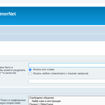
merNet
жны быть в
Искать все слова
 Вы можете разделить
те
*
в качестве
Искать любое слово/поиск с языком запросов
. Поиск в подфорумах
ющую опцию ниже.