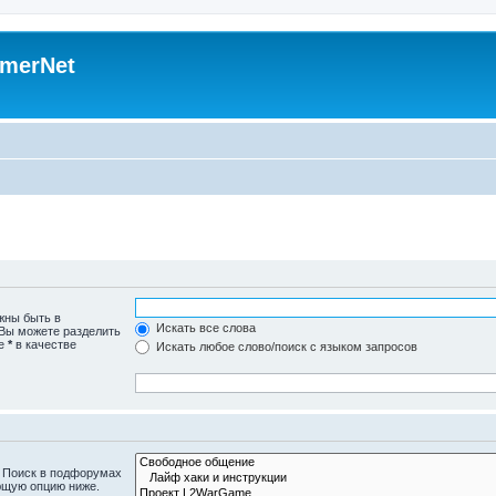
merNet
жны быть в
Искать все слова
 Вы можете разделить
те
*
в качестве
Искать любое слово/поиск с языком запросов
. Поиск в подфорумах
ющую опцию ниже.