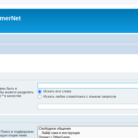
merNet
жны быть в
Искать все слова
 Вы можете разделить
те
*
в качестве
Искать любое слово/поиск с языком запросов
. Поиск в подфорумах
ющую опцию ниже.