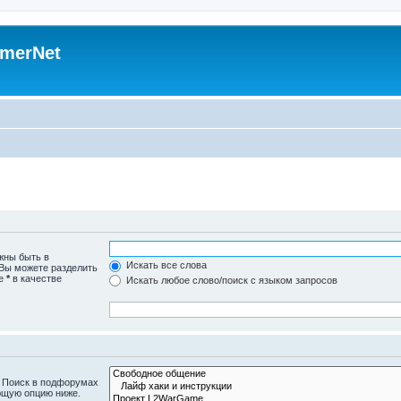
merNet
жны быть в
Искать все слова
 Вы можете разделить
те
*
в качестве
Искать любое слово/поиск с языком запросов
. Поиск в подфорумах
ющую опцию ниже.