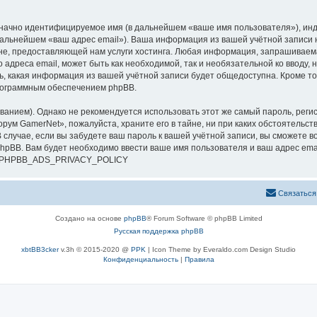
означно идентифицируемое имя (в дальнейшем «ваше имя пользователя»), ин
 дальнейшем «ваш адрес email»). Ваша информация из вашей учётной записи
е, предоставляющей нам услуги хостинга. Любая информация, запрашиваем
о адреса email, может быть как необходимой, так и необязательной ко ввод
ь, какая информация из вашей учётной записи будет общедоступна. Кроме того
рограммным обеспечением phpBB.
ием). Однако не рекомендуется использовать этот же самый пароль, регист
рум GamerNet», пожалуйста, храните его в тайне, ни при каких обстоятельст
В случае, если вы забудете ваш пароль к вашей учётной записи, вы сможете
pBB. Вам будет необходимо ввести ваше имя пользователя и ваш адрес emai
си. PHPBB_ADS_PRIVACY_POLICY
Связаться
Создано на основе
phpBB
® Forum Software © phpBB Limited
Русская поддержка phpBB
xbtBB3cker
v.3h © 2015-2020 @
PPK
| Icon Theme by Everaldo.com Design Studio
Конфиденциальность
|
Правила