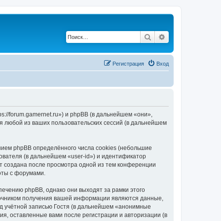
Поиск
Расширенный по
Регистрация
Вход
://forum.gamernet.ru») и phpBB (в дальнейшем «они»,
я любой из ваших пользовательских сессий (в дальнейшем
ием phpBB определённого числа cookies (небольшие
ователя (в дальнейшем «user-id») и идентификатор
ет создана после просмотра одной из тем конференции
оты с форумами.
ечению phpBB, однако они выходят за рамки этого
точником получения вашей информации являются данные,
д учётной записью Гостя (в дальнейшем «анонимные
я, оставленные вами после регистрации и авторизации (в