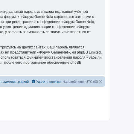
дивидуальный пароль для входа под вашей учётной
 на форумах «Форум GamerNet» охраняется законами о
ая при регистрации в конференции «Форум GamerNet»,
у, на усмотрение администрации конференции «Форум
, у вас есть возможность согласиться/отказаться от
рируясь на других сайтах. Ваш пароль является
вах ни представители «Форум GamerNet», ни phpBB Limited,
 воспользоваться функцией восстановления пароля «Забыли
l, после чего программное обеспечение phpBB
 с администрацией
Удалить cookies
Часовой пояс:
UTC+03:00