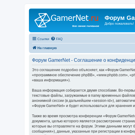
Форум Ga
Добро пожаловать!
Ссылки
FAQ
На главную
Форум GamerNet - Соглашение о конфиденци
Это соглашение подробно объясняет, как «Форум GamerNet»
«программное обеспечение phpBB», «www.phpbb.com», «ph
«ваша информация»).
Ваша информация собирается двумя способами. Во-первы
текстовые файлы, загружаемые в папку временных файлов 
анонимной сессии (в дальнейшем «session-id»), автомати
«Форум GamerNet» и будет использоваться для хранения 
Также во время просмотра конференции «Форум GamerNet»
документа, целью которого является рассмотрение стран
которые вы отправляете на форум. Этими данными могут 
сообщения»), данные, указанные при регистрации в конфе