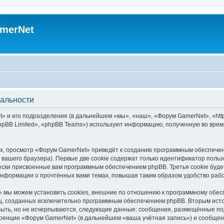
merNet
альности
 и его подразделения (в дальнейшем «мы», «наш», «Форум GamerNet», «https
pBB Limited», «phpBB Teams») используют информацию, полученную во врем
х, просмотр «Форум GamerNet» приведёт к созданию программным обеспечен
вашего браузера). Первые две cookie содержат только идентификатор польз
чески присвоенные вам программным обеспечением phpBB. Третья cookie буд
информации о прочтённых вами темах, повышая таким образом удобство раб
 мы можем установить cookies, внешние по отношению к программному обесп
иц, созданных исключительно программным обеспечением phpBB. Вторым ис
быть, но не исчерпываются, следующие данные: сообщения, размещённые по
ренции «Форум GamerNet» (в дальнейшем «ваша учётная запись») и сообщени