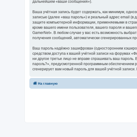
дальнейшем «ваши сообщения»).
Ваша учётная запись будет содержать, как минимум, одн
записью (далее «ваш пароль») и реальный адрес email (в
защите компьютерной информации, применяемыми в стран
кроме вашего имени пользователя, вашего пароля и вашег
GamerNet». В любом случае у вас есть возможность выбрат
получения сообщений, автоматически сгенерированных п
Ваш пароль надёжно зашифрован (односторонним хэширован
средством доступа к вашей учётной записи на форумах «Фо
ни другое третье лицо не вправе спрашивать ваш пароль. 
пароль?», предусмотренной программным обеспечением ph
сгенерирует вам новый пароль для вашей учётной запи
На главную