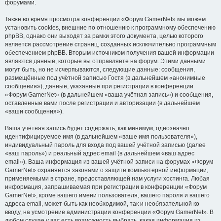
форумами.
Также во время просмотра конференции «Форум GamerNet» мы можем
установить cookies, внешние по отношению к программному обеспечению
phpBB, однако они выходят за рамки этого документа, целью которого
является рассмотрение страниц, созданных исключительно программным
обеспечением phpBB. Вторым источником получения вашей информации
являются данные, которые вы отправляете на форум. Этими данными
могут быть, но не исчерпываются, следующие данные: сообщения,
размещённые под учётной записью Гостя (в дальнейшем «анонимные
сообщения»), данные, указанные при регистрации в конференции
«Форум GamerNet» (в дальнейшем «ваша учётная запись») и сообщения,
оставленные вами после регистрации и авторизации (в дальнейшем
«ваши сообщения»).
Ваша учётная запись будет содержать, как минимум, однозначно
идентифицируемое имя (в дальнейшем «ваше имя пользователя»),
индивидуальный пароль для входа под вашей учётной записью (далее
«ваш пароль») и реальный адрес email (в дальнейшем «ваш адрес
email»). Ваша информация из вашей учётной записи на форумах «Форум
GamerNet» охраняется законами о защите компьютерной информации,
применяемыми в стране, предоставляющей нам услуги хостинга. Любая
информация, запрашиваемая при регистрации в конференции «Форум
GamerNet», кроме вашего имени пользователя, вашего пароля и вашего
адреса email, может быть как необходимой, так и необязательной ко
вводу, на усмотрение администрации конференции «Форум GamerNet». В
любом случае у вас есть возможность выбрать, какая информация из