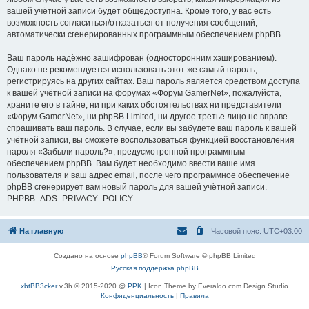
вашей учётной записи будет общедоступна. Кроме того, у вас есть
возможность согласиться/отказаться от получения сообщений,
автоматически сгенерированных программным обеспечением phpBB.
Ваш пароль надёжно зашифрован (односторонним хэшированием).
Однако не рекомендуется использовать этот же самый пароль,
регистрируясь на других сайтах. Ваш пароль является средством доступа
к вашей учётной записи на форумах «Форум GamerNet», пожалуйста,
храните его в тайне, ни при каких обстоятельствах ни представители
«Форум GamerNet», ни phpBB Limited, ни другое третье лицо не вправе
спрашивать ваш пароль. В случае, если вы забудете ваш пароль к вашей
учётной записи, вы сможете воспользоваться функцией восстановления
пароля «Забыли пароль?», предусмотренной программным
обеспечением phpBB. Вам будет необходимо ввести ваше имя
пользователя и ваш адрес email, после чего программное обеспечение
phpBB сгенерирует вам новый пароль для вашей учётной записи.
PHPBB_ADS_PRIVACY_POLICY
На главную
Часовой пояс:
UTC+03:00
Создано на основе
phpBB
® Forum Software © phpBB Limited
Русская поддержка phpBB
xbtBB3cker
v.3h © 2015-2020 @
PPK
| Icon Theme by Everaldo.com Design Studio
Конфиденциальность
|
Правила