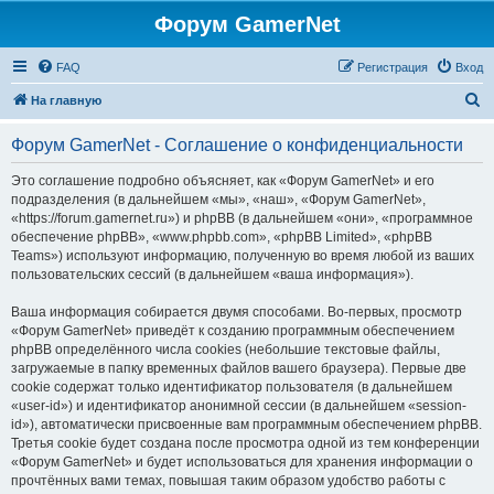
Форум GamerNet
FAQ
Регистрация
Вход
П
На главную
о
Форум GamerNet - Соглашение о конфиденциальности
и
с
Это соглашение подробно объясняет, как «Форум GamerNet» и его
подразделения (в дальнейшем «мы», «наш», «Форум GamerNet»,
к
«https://forum.gamernet.ru») и phpBB (в дальнейшем «они», «программное
обеспечение phpBB», «www.phpbb.com», «phpBB Limited», «phpBB
Teams») используют информацию, полученную во время любой из ваших
пользовательских сессий (в дальнейшем «ваша информация»).
Ваша информация собирается двумя способами. Во-первых, просмотр
«Форум GamerNet» приведёт к созданию программным обеспечением
phpBB определённого числа cookies (небольшие текстовые файлы,
загружаемые в папку временных файлов вашего браузера). Первые две
cookie содержат только идентификатор пользователя (в дальнейшем
«user-id») и идентификатор анонимной сессии (в дальнейшем «session-
id»), автоматически присвоенные вам программным обеспечением phpBB.
Третья cookie будет создана после просмотра одной из тем конференции
«Форум GamerNet» и будет использоваться для хранения информации о
прочтённых вами темах, повышая таким образом удобство работы с