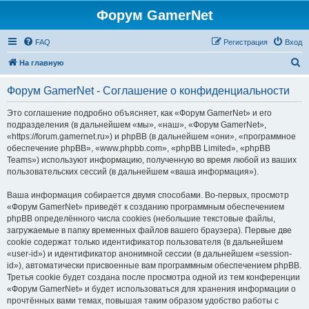
Форум GamerNet
FAQ
Регистрация
Вход
П
На главную
о
Форум GamerNet - Соглашение о конфиденциальности
и
с
Это соглашение подробно объясняет, как «Форум GamerNet» и его
подразделения (в дальнейшем «мы», «наш», «Форум GamerNet»,
к
«https://forum.gamernet.ru») и phpBB (в дальнейшем «они», «программное
обеспечение phpBB», «www.phpbb.com», «phpBB Limited», «phpBB
Teams») используют информацию, полученную во время любой из ваших
пользовательских сессий (в дальнейшем «ваша информация»).
Ваша информация собирается двумя способами. Во-первых, просмотр
«Форум GamerNet» приведёт к созданию программным обеспечением
phpBB определённого числа cookies (небольшие текстовые файлы,
загружаемые в папку временных файлов вашего браузера). Первые две
cookie содержат только идентификатор пользователя (в дальнейшем
«user-id») и идентификатор анонимной сессии (в дальнейшем «session-
id»), автоматически присвоенные вам программным обеспечением phpBB.
Третья cookie будет создана после просмотра одной из тем конференции
«Форум GamerNet» и будет использоваться для хранения информации о
прочтённых вами темах, повышая таким образом удобство работы с