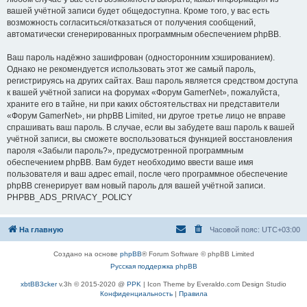
вашей учётной записи будет общедоступна. Кроме того, у вас есть
возможность согласиться/отказаться от получения сообщений,
автоматически сгенерированных программным обеспечением phpBB.
Ваш пароль надёжно зашифрован (односторонним хэшированием).
Однако не рекомендуется использовать этот же самый пароль,
регистрируясь на других сайтах. Ваш пароль является средством доступа
к вашей учётной записи на форумах «Форум GamerNet», пожалуйста,
храните его в тайне, ни при каких обстоятельствах ни представители
«Форум GamerNet», ни phpBB Limited, ни другое третье лицо не вправе
спрашивать ваш пароль. В случае, если вы забудете ваш пароль к вашей
учётной записи, вы сможете воспользоваться функцией восстановления
пароля «Забыли пароль?», предусмотренной программным
обеспечением phpBB. Вам будет необходимо ввести ваше имя
пользователя и ваш адрес email, после чего программное обеспечение
phpBB сгенерирует вам новый пароль для вашей учётной записи.
PHPBB_ADS_PRIVACY_POLICY
На главную
Часовой пояс:
UTC+03:00
Создано на основе
phpBB
® Forum Software © phpBB Limited
Русская поддержка phpBB
xbtBB3cker
v.3h © 2015-2020 @
PPK
| Icon Theme by Everaldo.com Design Studio
Конфиденциальность
|
Правила