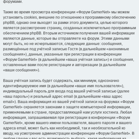
форумами.
Также во время просмотра конференции «Форум GamerNet» мы можем
установить cookies, внешние по отношению к программному обеспечению
phpBB, однако они выходят за рамки этого документа, целью которого
является рассмотрение страниц, созданных исключительно программным
обеспечением phpBB. Вторым источником получения вашей информации
являются данные, которые вы отправляете на форум. Этими данными
могут быть, но не исчерпываются, следующие данные: сообщения,
размещённые под учётной записью Гостя (в дальнейшем «анонимные
сообщения»), данные, указанные при регистрации в конференции
«Форум GamerNet» (в дальнейшем «ваша учётная запись») и сообщения,
оставленные вами после регистрации и авторизации (в дальнейшем
«ваши сообщения»).
Ваша учётная запись будет содержать, как минимум, однозначно
идентифицируемое имя (в дальнейшем «ваше имя пользователя»),
индивидуальный пароль для входа под вашей учётной записью (далее
«ваш пароль») и реальный адрес email (в дальнейшем «ваш адрес
email»). Ваша информация из вашей учётной записи на форумах «Форум
GamerNet» охраняется законами о защите компьютерной информации,
применяемыми в стране, предоставляющей нам услуги хостинга. Любая
информация, запрашиваемая при регистрации в конференции «Форум
GamerNet», кроме вашего имени пользователя, вашего пароля и вашего
адреса email, может быть как необходимой, так и необязательной ко
вводу, на усмотрение администрации конференции «Форум GamerNet». В
любом случае у вас есть возможность выбрать, какая информация из