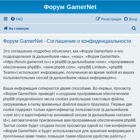
Форум GamerNet
FAQ
Регистрация
Вход
П
На главную
о
Форум GamerNet - Соглашение о конфиденциальности
и
с
Это соглашение подробно объясняет, как «Форум GamerNet» и его
подразделения (в дальнейшем «мы», «наш», «Форум GamerNet»,
к
«https://forum.gamernet.ru») и phpBB (в дальнейшем «они», «программное
обеспечение phpBB», «www.phpbb.com», «phpBB Limited», «phpBB
Teams») используют информацию, полученную во время любой из ваших
пользовательских сессий (в дальнейшем «ваша информация»).
Ваша информация собирается двумя способами. Во-первых, просмотр
«Форум GamerNet» приведёт к созданию программным обеспечением
phpBB определённого числа cookies (небольшие текстовые файлы,
загружаемые в папку временных файлов вашего браузера). Первые две
cookie содержат только идентификатор пользователя (в дальнейшем
«user-id») и идентификатор анонимной сессии (в дальнейшем «session-
id»), автоматически присвоенные вам программным обеспечением phpBB.
Третья cookie будет создана после просмотра одной из тем конференции
«Форум GamerNet» и будет использоваться для хранения информации о
прочтённых вами темах, повышая таким образом удобство работы с