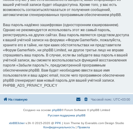
вашей учётной записи будет общедоступна. Кроме того, у вас есть
возможность согласиться/отказаться от получения сообщений,
автоматически сгенерированных программным обеспечением phpBB.
Ваш пароль надёжно зашифрован (односторонним хэшированием).
Однако не рекомендуется использовать этот же самый пароль,
регистрируясь на других сайтах. Ваш пароль является средством доступа
к вашей учётной записи на форумах «Форум GamerNet», пожалуйста,
храните его в тайне, ни при каких обстоятельствах ни представители
«Форум GamerNet», ни phpBB Limited, ни другое третье лицо не вправе
спрашивать ваш пароль. В случае, если вы забудете ваш пароль к вашей
учётной записи, вы сможете воспользоваться функцией восстановления
пароля «Забыли пароль?», предусмотренной программным
обеспечением phpBB. Вам будет необходимо ввести ваше имя
пользователя и ваш адрес email, после чего программное обеспечение
phpBB сгенерирует вам новый пароль для вашей учётной записи.
PHPBB_ADS_PRIVACY_POLICY
На главную
Часовой пояс:
UTC+03:00
Создано на основе
phpBB
® Forum Software © phpBB Limited
Русская поддержка phpBB
xbtBB3cker
v.3h © 2015-2020 @
PPK
| Icon Theme by Everaldo.com Design Studio
Конфиденциальность
|
Правила