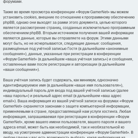
форумами.
Также во время просмотра конференции «Форум GamerNet» мы можем
установить cookies, внешние по отношению к программному обеспечению
phpBB, однако они выходят за рамки этого документа, целью которого
является рассмотрение страниц, созданных исключительно программным
обеспечением phpBB. Вторым источником получения вашей информации
являются данные, которые вы отправляете на форум. Этими данными
могут быть, но не исчерпываются, следующие данные: сообщения,
размещённые под учётной записью Гостя (в дальнейшем «анонимные
сообщения»), данные, указанные при регистрации в конференции
«Форум GamerNet» (в дальнейшем «ваша учётная запись») и сообщения,
оставленные вами после регистрации и авторизации (в дальнейшем
«ваши сообщения»).
Ваша учётная запись будет содержать, как минимум, однозначно
идентифицируемое имя (в дальнейшем «ваше имя пользователя»),
индивидуальный пароль для входа под вашей учётной записью (далее
«ваш пароль») и реальный адрес email (в дальнейшем «ваш адрес
email»). Ваша информация из вашей учётной записи на форумах «Форум
GamerNet» охраняется законами о защите компьютерной информации,
применяемыми в стране, предоставляющей нам услуги хостинга. Любая
информация, запрашиваемая при регистрации в конференции «Форум
GamerNet», кроме вашего имени пользователя, вашего пароля и вашего
адреса email, может быть как необходимой, так и необязательной ко
вводу, на усмотрение администрации конференции «Форум GamerNet». В
любом случае у вас есть возможность выбрать, какая информация из