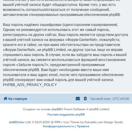
вашей учётной записи будет общедоступна. Кроме того, у вас есть
возможность согласиться/отказаться от получения сообщений,
автоматически сгенерированных программным обеспечением phpBB.
Ваш пароль надёжно зашифрован (односторонним хэшированием).
Однако не рекомендуется использовать этот же самый пароль,
регистрируясь на других сайтах. Ваш пароль является средством доступа
к вашей учётной записи на форумах «Форум GamerNet», пожалуйста,
храните его в тайне, ни при каких обстоятельствах ни представители
«Форум GamerNet», ни phpBB Limited, ни другое третье лицо не вправе
спрашивать ваш пароль. В случае, если вы забудете ваш пароль к вашей
учётной записи, вы сможете воспользоваться функцией восстановления
пароля «Забыли пароль?», предусмотренной программным
обеспечением phpBB. Вам будет необходимо ввести ваше имя
пользователя и ваш адрес email, после чего программное обеспечение
phpBB сгенерирует вам новый пароль для вашей учётной записи.
PHPBB_ADS_PRIVACY_POLICY
На главную
Часовой пояс:
UTC+03:00
Создано на основе
phpBB
® Forum Software © phpBB Limited
Русская поддержка phpBB
xbtBB3cker
v.3h © 2015-2020 @
PPK
| Icon Theme by Everaldo.com Design Studio
Конфиденциальность
|
Правила