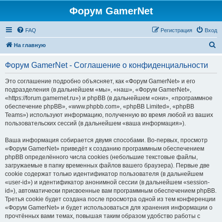
Форум GamerNet
FAQ
Регистрация
Вход
П
На главную
о
Форум GamerNet - Соглашение о конфиденциальности
и
с
Это соглашение подробно объясняет, как «Форум GamerNet» и его
подразделения (в дальнейшем «мы», «наш», «Форум GamerNet»,
к
«https://forum.gamernet.ru») и phpBB (в дальнейшем «они», «программное
обеспечение phpBB», «www.phpbb.com», «phpBB Limited», «phpBB
Teams») используют информацию, полученную во время любой из ваших
пользовательских сессий (в дальнейшем «ваша информация»).
Ваша информация собирается двумя способами. Во-первых, просмотр
«Форум GamerNet» приведёт к созданию программным обеспечением
phpBB определённого числа cookies (небольшие текстовые файлы,
загружаемые в папку временных файлов вашего браузера). Первые две
cookie содержат только идентификатор пользователя (в дальнейшем
«user-id») и идентификатор анонимной сессии (в дальнейшем «session-
id»), автоматически присвоенные вам программным обеспечением phpBB.
Третья cookie будет создана после просмотра одной из тем конференции
«Форум GamerNet» и будет использоваться для хранения информации о
прочтённых вами темах, повышая таким образом удобство работы с