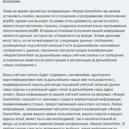
форумами.
Также во время просмотра конференции «Форум GamerNet» мы можем
установить cookies, внешние по отношению к программному обеспечению
phpBB, однако они выходят за рамки этого документа, целью которого
является рассмотрение страниц, созданных исключительно программным
обеспечением phpBB. Вторым источником получения вашей информации
являются данные, которые вы отправляете на форум. Этими данными
могут быть, но не исчерпываются, следующие данные: сообщения,
размещённые под учётной записью Гостя (в дальнейшем «анонимные
сообщения»), данные, указанные при регистрации в конференции
«Форум GamerNet» (в дальнейшем «ваша учётная запись») и сообщения,
оставленные вами после регистрации и авторизации (в дальнейшем
«ваши сообщения»).
Ваша учётная запись будет содержать, как минимум, однозначно
идентифицируемое имя (в дальнейшем «ваше имя пользователя»),
индивидуальный пароль для входа под вашей учётной записью (далее
«ваш пароль») и реальный адрес email (в дальнейшем «ваш адрес
email»). Ваша информация из вашей учётной записи на форумах «Форум
GamerNet» охраняется законами о защите компьютерной информации,
применяемыми в стране, предоставляющей нам услуги хостинга. Любая
информация, запрашиваемая при регистрации в конференции «Форум
GamerNet», кроме вашего имени пользователя, вашего пароля и вашего
адреса email, может быть как необходимой, так и необязательной ко
вводу, на усмотрение администрации конференции «Форум GamerNet». В
любом случае у вас есть возможность выбрать, какая информация из