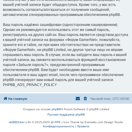
вашей учётной записи будет общедоступна. Кроме того, у вас есть
возможность согласиться/отказаться от получения сообщений,
автоматически сгенерированных программным обеспечением phpBB.
Ваш пароль надёжно зашифрован (односторонним хэшированием).
Однако не рекомендуется использовать этот же самый пароль,
регистрируясь на других сайтах. Ваш пароль является средством доступа
к вашей учётной записи на форумах «Форум GamerNet», пожалуйста,
храните его в тайне, ни при каких обстоятельствах ни представители
«Форум GamerNet», ни phpBB Limited, ни другое третье лицо не вправе
спрашивать ваш пароль. В случае, если вы забудете ваш пароль к вашей
учётной записи, вы сможете воспользоваться функцией восстановления
пароля «Забыли пароль?», предусмотренной программным
обеспечением phpBB. Вам будет необходимо ввести ваше имя
пользователя и ваш адрес email, после чего программное обеспечение
phpBB сгенерирует вам новый пароль для вашей учётной записи.
PHPBB_ADS_PRIVACY_POLICY
На главную
Часовой пояс:
UTC+03:00
Создано на основе
phpBB
® Forum Software © phpBB Limited
Русская поддержка phpBB
xbtBB3cker
v.3h © 2015-2020 @
PPK
| Icon Theme by Everaldo.com Design Studio
Конфиденциальность
|
Правила