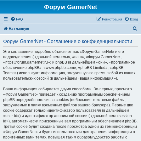
Форум GamerNet
FAQ
Регистрация
Вход
П
На главную
о
Форум GamerNet - Соглашение о конфиденциальности
и
с
Это соглашение подробно объясняет, как «Форум GamerNet» и его
подразделения (в дальнейшем «мы», «наш», «Форум GamerNet»,
к
«https://forum.gamernet.ru») и phpBB (в дальнейшем «они», «программное
обеспечение phpBB», «www.phpbb.com», «phpBB Limited», «phpBB
Teams») используют информацию, полученную во время любой из ваших
пользовательских сессий (в дальнейшем «ваша информация»).
Ваша информация собирается двумя способами. Во-первых, просмотр
«Форум GamerNet» приведёт к созданию программным обеспечением
phpBB определённого числа cookies (небольшие текстовые файлы,
загружаемые в папку временных файлов вашего браузера). Первые две
cookie содержат только идентификатор пользователя (в дальнейшем
«user-id») и идентификатор анонимной сессии (в дальнейшем «session-
id»), автоматически присвоенные вам программным обеспечением phpBB.
Третья cookie будет создана после просмотра одной из тем конференции
«Форум GamerNet» и будет использоваться для хранения информации о
прочтённых вами темах, повышая таким образом удобство работы с