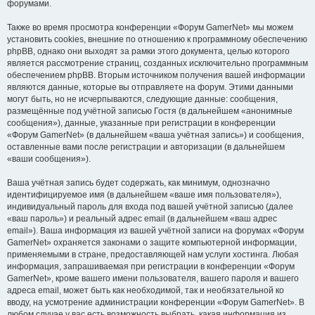
форумами.
Также во время просмотра конференции «Форум GamerNet» мы можем
установить cookies, внешние по отношению к программному обеспечению
phpBB, однако они выходят за рамки этого документа, целью которого
является рассмотрение страниц, созданных исключительно программным
обеспечением phpBB. Вторым источником получения вашей информации
являются данные, которые вы отправляете на форум. Этими данными
могут быть, но не исчерпываются, следующие данные: сообщения,
размещённые под учётной записью Гостя (в дальнейшем «анонимные
сообщения»), данные, указанные при регистрации в конференции
«Форум GamerNet» (в дальнейшем «ваша учётная запись») и сообщения,
оставленные вами после регистрации и авторизации (в дальнейшем
«ваши сообщения»).
Ваша учётная запись будет содержать, как минимум, однозначно
идентифицируемое имя (в дальнейшем «ваше имя пользователя»),
индивидуальный пароль для входа под вашей учётной записью (далее
«ваш пароль») и реальный адрес email (в дальнейшем «ваш адрес
email»). Ваша информация из вашей учётной записи на форумах «Форум
GamerNet» охраняется законами о защите компьютерной информации,
применяемыми в стране, предоставляющей нам услуги хостинга. Любая
информация, запрашиваемая при регистрации в конференции «Форум
GamerNet», кроме вашего имени пользователя, вашего пароля и вашего
адреса email, может быть как необходимой, так и необязательной ко
вводу, на усмотрение администрации конференции «Форум GamerNet». В
любом случае у вас есть возможность выбрать, какая информация из