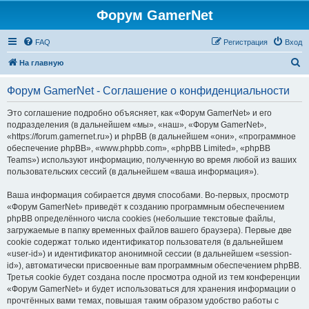
Форум GamerNet
FAQ
Регистрация
Вход
П
На главную
о
Форум GamerNet - Соглашение о конфиденциальности
и
с
Это соглашение подробно объясняет, как «Форум GamerNet» и его
подразделения (в дальнейшем «мы», «наш», «Форум GamerNet»,
к
«https://forum.gamernet.ru») и phpBB (в дальнейшем «они», «программное
обеспечение phpBB», «www.phpbb.com», «phpBB Limited», «phpBB
Teams») используют информацию, полученную во время любой из ваших
пользовательских сессий (в дальнейшем «ваша информация»).
Ваша информация собирается двумя способами. Во-первых, просмотр
«Форум GamerNet» приведёт к созданию программным обеспечением
phpBB определённого числа cookies (небольшие текстовые файлы,
загружаемые в папку временных файлов вашего браузера). Первые две
cookie содержат только идентификатор пользователя (в дальнейшем
«user-id») и идентификатор анонимной сессии (в дальнейшем «session-
id»), автоматически присвоенные вам программным обеспечением phpBB.
Третья cookie будет создана после просмотра одной из тем конференции
«Форум GamerNet» и будет использоваться для хранения информации о
прочтённых вами темах, повышая таким образом удобство работы с