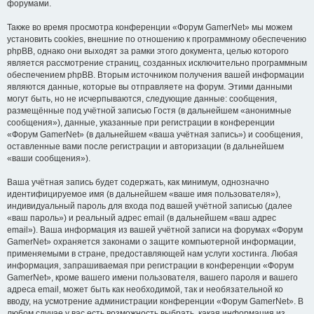
форумами.
Также во время просмотра конференции «Форум GamerNet» мы можем
установить cookies, внешние по отношению к программному обеспечению
phpBB, однако они выходят за рамки этого документа, целью которого
является рассмотрение страниц, созданных исключительно программным
обеспечением phpBB. Вторым источником получения вашей информации
являются данные, которые вы отправляете на форум. Этими данными
могут быть, но не исчерпываются, следующие данные: сообщения,
размещённые под учётной записью Гостя (в дальнейшем «анонимные
сообщения»), данные, указанные при регистрации в конференции
«Форум GamerNet» (в дальнейшем «ваша учётная запись») и сообщения,
оставленные вами после регистрации и авторизации (в дальнейшем
«ваши сообщения»).
Ваша учётная запись будет содержать, как минимум, однозначно
идентифицируемое имя (в дальнейшем «ваше имя пользователя»),
индивидуальный пароль для входа под вашей учётной записью (далее
«ваш пароль») и реальный адрес email (в дальнейшем «ваш адрес
email»). Ваша информация из вашей учётной записи на форумах «Форум
GamerNet» охраняется законами о защите компьютерной информации,
применяемыми в стране, предоставляющей нам услуги хостинга. Любая
информация, запрашиваемая при регистрации в конференции «Форум
GamerNet», кроме вашего имени пользователя, вашего пароля и вашего
адреса email, может быть как необходимой, так и необязательной ко
вводу, на усмотрение администрации конференции «Форум GamerNet». В
любом случае у вас есть возможность выбрать, какая информация из