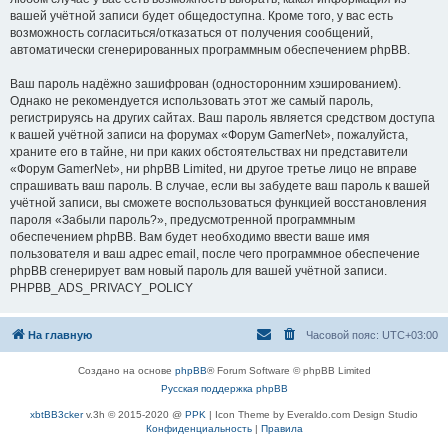
вашей учётной записи будет общедоступна. Кроме того, у вас есть
возможность согласиться/отказаться от получения сообщений,
автоматически сгенерированных программным обеспечением phpBB.
Ваш пароль надёжно зашифрован (односторонним хэшированием).
Однако не рекомендуется использовать этот же самый пароль,
регистрируясь на других сайтах. Ваш пароль является средством доступа
к вашей учётной записи на форумах «Форум GamerNet», пожалуйста,
храните его в тайне, ни при каких обстоятельствах ни представители
«Форум GamerNet», ни phpBB Limited, ни другое третье лицо не вправе
спрашивать ваш пароль. В случае, если вы забудете ваш пароль к вашей
учётной записи, вы сможете воспользоваться функцией восстановления
пароля «Забыли пароль?», предусмотренной программным
обеспечением phpBB. Вам будет необходимо ввести ваше имя
пользователя и ваш адрес email, после чего программное обеспечение
phpBB сгенерирует вам новый пароль для вашей учётной записи.
PHPBB_ADS_PRIVACY_POLICY
На главную
Часовой пояс:
UTC+03:00
Создано на основе
phpBB
® Forum Software © phpBB Limited
Русская поддержка phpBB
xbtBB3cker
v.3h © 2015-2020 @
PPK
| Icon Theme by Everaldo.com Design Studio
Конфиденциальность
|
Правила