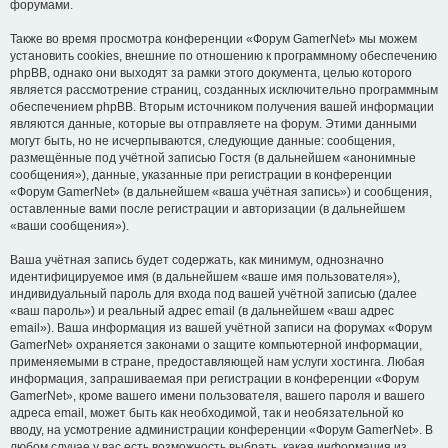
форумами.
Также во время просмотра конференции «Форум GamerNet» мы можем
установить cookies, внешние по отношению к программному обеспечению
phpBB, однако они выходят за рамки этого документа, целью которого
является рассмотрение страниц, созданных исключительно программным
обеспечением phpBB. Вторым источником получения вашей информации
являются данные, которые вы отправляете на форум. Этими данными
могут быть, но не исчерпываются, следующие данные: сообщения,
размещённые под учётной записью Гостя (в дальнейшем «анонимные
сообщения»), данные, указанные при регистрации в конференции
«Форум GamerNet» (в дальнейшем «ваша учётная запись») и сообщения,
оставленные вами после регистрации и авторизации (в дальнейшем
«ваши сообщения»).
Ваша учётная запись будет содержать, как минимум, однозначно
идентифицируемое имя (в дальнейшем «ваше имя пользователя»),
индивидуальный пароль для входа под вашей учётной записью (далее
«ваш пароль») и реальный адрес email (в дальнейшем «ваш адрес
email»). Ваша информация из вашей учётной записи на форумах «Форум
GamerNet» охраняется законами о защите компьютерной информации,
применяемыми в стране, предоставляющей нам услуги хостинга. Любая
информация, запрашиваемая при регистрации в конференции «Форум
GamerNet», кроме вашего имени пользователя, вашего пароля и вашего
адреса email, может быть как необходимой, так и необязательной ко
вводу, на усмотрение администрации конференции «Форум GamerNet». В
любом случае у вас есть возможность выбрать, какая информация из