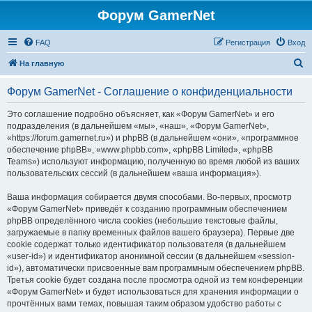
Форум GamerNet
FAQ
Регистрация
Вход
П
На главную
о
Форум GamerNet - Соглашение о конфиденциальности
и
с
Это соглашение подробно объясняет, как «Форум GamerNet» и его
подразделения (в дальнейшем «мы», «наш», «Форум GamerNet»,
к
«https://forum.gamernet.ru») и phpBB (в дальнейшем «они», «программное
обеспечение phpBB», «www.phpbb.com», «phpBB Limited», «phpBB
Teams») используют информацию, полученную во время любой из ваших
пользовательских сессий (в дальнейшем «ваша информация»).
Ваша информация собирается двумя способами. Во-первых, просмотр
«Форум GamerNet» приведёт к созданию программным обеспечением
phpBB определённого числа cookies (небольшие текстовые файлы,
загружаемые в папку временных файлов вашего браузера). Первые две
cookie содержат только идентификатор пользователя (в дальнейшем
«user-id») и идентификатор анонимной сессии (в дальнейшем «session-
id»), автоматически присвоенные вам программным обеспечением phpBB.
Третья cookie будет создана после просмотра одной из тем конференции
«Форум GamerNet» и будет использоваться для хранения информации о
прочтённых вами темах, повышая таким образом удобство работы с