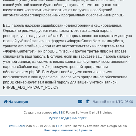
вашей учётной записи будет общедоступна. Кроме того, у вас есть
возможность согласиться/отказаться от получения сообщений,
автоматически сгенерированных программным обеспечением phpBB.
Ваш пароль надёжно зашифрован (односторонним хэшированием).
Однако не рекомендуется использовать этот же самый пароль,
регистрируясь на других сайтах. Ваш пароль является средством доступа
к вашей учётной записи на форумах «Форум GamerNet», пожалуйста,
храните его в тайне, ни при каких обстоятельствах ни представители
«Форум GamerNet», ни phpBB Limited, ни другое третье лицо не вправе
спрашивать ваш пароль. В случае, если вы забудете ваш пароль к вашей
учётной записи, вы сможете воспользоваться функцией восстановления
пароля «Забыли пароль?», предусмотренной программным
обеспечением phpBB. Вам будет необходимо ввести ваше имя
пользователя и ваш адрес email, после чего программное обеспечение
phpBB сгенерирует вам новый пароль для вашей учётной записи.
PHPBB_ADS_PRIVACY_POLICY
На главную
Часовой пояс:
UTC+03:00
Создано на основе
phpBB
® Forum Software © phpBB Limited
Русская поддержка phpBB
xbtBB3cker
v.3h © 2015-2020 @
PPK
| Icon Theme by Everaldo.com Design Studio
Конфиденциальность
|
Правила