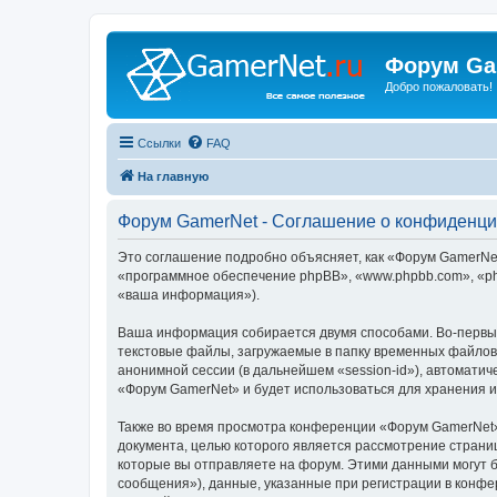
Форум Ga
Добро пожаловать!
Ссылки
FAQ
На главную
Форум GamerNet - Соглашение о конфиденци
Это соглашение подробно объясняет, как «Форум GamerNet»
«программное обеспечение phpBB», «www.phpbb.com», «ph
«ваша информация»).
Ваша информация собирается двумя способами. Во-первы
текстовые файлы, загружаемые в папку временных файлов 
анонимной сессии (в дальнейшем «session-id»), автомати
«Форум GamerNet» и будет использоваться для хранения 
Также во время просмотра конференции «Форум GamerNet»
документа, целью которого является рассмотрение стран
которые вы отправляете на форум. Этими данными могут 
сообщения»), данные, указанные при регистрации в конфе