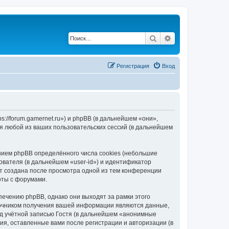
Поиск
Расширенный по
Регистрация
Вход
://forum.gamernet.ru») и phpBB (в дальнейшем «они»,
я любой из ваших пользовательских сессий (в дальнейшем
ием phpBB определённого числа cookies (небольшие
ователя (в дальнейшем «user-id») и идентификатор
ет создана после просмотра одной из тем конференции
оты с форумами.
ечению phpBB, однако они выходят за рамки этого
точником получения вашей информации являются данные,
д учётной записью Гостя (в дальнейшем «анонимные
я, оставленные вами после регистрации и авторизации (в