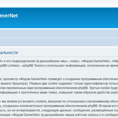
merNet
альности
 и его подразделения (в дальнейшем «мы», «наш», «Форум GamerNet», «https
pBB Limited», «phpBB Teams») используют информацию, полученную во врем
х, просмотр «Форум GamerNet» приведёт к созданию программным обеспечен
вашего браузера). Первые две cookie содержат только идентификатор польз
чески присвоенные вам программным обеспечением phpBB. Третья cookie буд
информации о прочтённых вами темах, повышая таким образом удобство раб
 мы можем установить cookies, внешние по отношению к программному обесп
иц, созданных исключительно программным обеспечением phpBB. Вторым ис
быть, но не исчерпываются, следующие данные: сообщения, размещённые по
ренции «Форум GamerNet» (в дальнейшем «ваша учётная запись») и сообщени