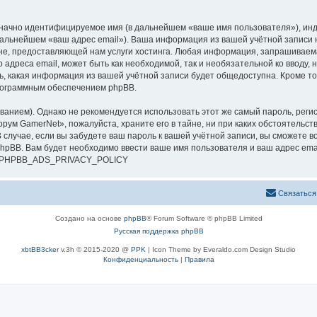
означно идентифицируемое имя (в дальнейшем «ваше имя пользователя»), ин
 дальнейшем «ваш адрес email»). Ваша информация из вашей учётной записи
е, предоставляющей нам услуги хостинга. Любая информация, запрашиваем
о адреса email, может быть как необходимой, так и необязательной ко ввод
ь, какая информация из вашей учётной записи будет общедоступна. Кроме того
рограммным обеспечением phpBB.
ием). Однако не рекомендуется использовать этот же самый пароль, регист
рум GamerNet», пожалуйста, храните его в тайне, ни при каких обстоятельст
В случае, если вы забудете ваш пароль к вашей учётной записи, вы сможете
pBB. Вам будет необходимо ввести ваше имя пользователя и ваш адрес emai
си. PHPBB_ADS_PRIVACY_POLICY
Связаться
Создано на основе
phpBB
® Forum Software © phpBB Limited
Русская поддержка phpBB
xbtBB3cker
v.3h © 2015-2020 @
PPK
| Icon Theme by Everaldo.com Design Studio
Конфиденциальность
|
Правила