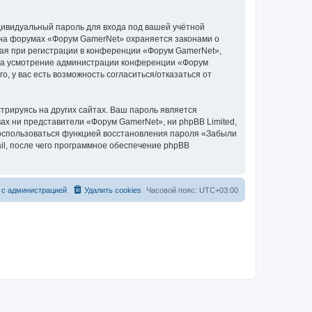
дивидуальный пароль для входа под вашей учётной
 на форумах «Форум GamerNet» охраняется законами о
ая при регистрации в конференции «Форум GamerNet»,
у, на усмотрение администрации конференции «Форум
, у вас есть возможность согласиться/отказаться от
рируясь на других сайтах. Ваш пароль является
вах ни представители «Форум GamerNet», ни phpBB Limited,
 воспользоваться функцией восстановления пароля «Забыли
l, после чего программное обеспечение phpBB
 с администрацией
Удалить cookies
Часовой пояс:
UTC+03:00