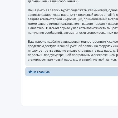
дальнейшем «ваши сообщения»).
Ваша учётная запись будет содержать, как минимум, одн
записью (далее «ваш пароль») и реальный адрес email (в
защите компьютерной информации, применяемыми в стран
кроме вашего имени пользователя, вашего пароля и вашег
GamerNet». В любом случае у вас есть возможность выбрат
получения сообщений, автоматически сгенерированных п
Ваш пароль надёжно зашифрован (односторонним хэширован
средством доступа к вашей учётной записи на форумах «Фо
ни другое третье лицо не вправе спрашивать ваш пароль. 
пароль?», предусмотренной программным обеспечением ph
сгенерирует вам новый пароль для вашей учётной запи
На главную