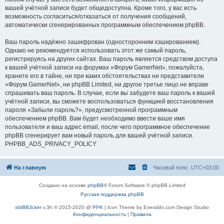
вашей учётной записи будет общедоступна. Кроме того, у вас есть
возможность согласиться/отказаться от получения сообщений,
автоматически сгенерированных программным обеспечением phpBB.
Ваш пароль надёжно зашифрован (односторонним хэшированием).
Однако не рекомендуется использовать этот же самый пароль,
регистрируясь на других сайтах. Ваш пароль является средством доступа
к вашей учётной записи на форумах «Форум GamerNet», пожалуйста,
храните его в тайне, ни при каких обстоятельствах ни представители
«Форум GamerNet», ни phpBB Limited, ни другое третье лицо не вправе
спрашивать ваш пароль. В случае, если вы забудете ваш пароль к вашей
учётной записи, вы сможете воспользоваться функцией восстановления
пароля «Забыли пароль?», предусмотренной программным
обеспечением phpBB. Вам будет необходимо ввести ваше имя
пользователя и ваш адрес email, после чего программное обеспечение
phpBB сгенерирует вам новый пароль для вашей учётной записи.
PHPBB_ADS_PRIVACY_POLICY
На главную
Часовой пояс:
UTC+03:00
Создано на основе
phpBB
® Forum Software © phpBB Limited
Русская поддержка phpBB
xbtBB3cker
v.3h © 2015-2020 @
PPK
| Icon Theme by Everaldo.com Design Studio
Конфиденциальность
|
Правила