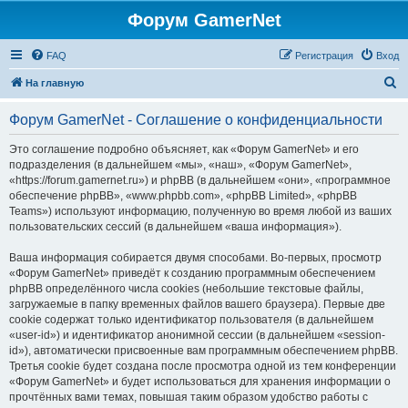
Форум GamerNet
FAQ
Регистрация
Вход
П
На главную
о
Форум GamerNet - Соглашение о конфиденциальности
и
с
Это соглашение подробно объясняет, как «Форум GamerNet» и его
подразделения (в дальнейшем «мы», «наш», «Форум GamerNet»,
к
«https://forum.gamernet.ru») и phpBB (в дальнейшем «они», «программное
обеспечение phpBB», «www.phpbb.com», «phpBB Limited», «phpBB
Teams») используют информацию, полученную во время любой из ваших
пользовательских сессий (в дальнейшем «ваша информация»).
Ваша информация собирается двумя способами. Во-первых, просмотр
«Форум GamerNet» приведёт к созданию программным обеспечением
phpBB определённого числа cookies (небольшие текстовые файлы,
загружаемые в папку временных файлов вашего браузера). Первые две
cookie содержат только идентификатор пользователя (в дальнейшем
«user-id») и идентификатор анонимной сессии (в дальнейшем «session-
id»), автоматически присвоенные вам программным обеспечением phpBB.
Третья cookie будет создана после просмотра одной из тем конференции
«Форум GamerNet» и будет использоваться для хранения информации о
прочтённых вами темах, повышая таким образом удобство работы с