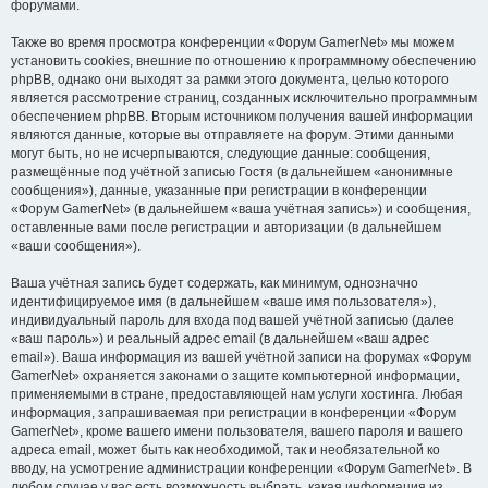
форумами.
Также во время просмотра конференции «Форум GamerNet» мы можем
установить cookies, внешние по отношению к программному обеспечению
phpBB, однако они выходят за рамки этого документа, целью которого
является рассмотрение страниц, созданных исключительно программным
обеспечением phpBB. Вторым источником получения вашей информации
являются данные, которые вы отправляете на форум. Этими данными
могут быть, но не исчерпываются, следующие данные: сообщения,
размещённые под учётной записью Гостя (в дальнейшем «анонимные
сообщения»), данные, указанные при регистрации в конференции
«Форум GamerNet» (в дальнейшем «ваша учётная запись») и сообщения,
оставленные вами после регистрации и авторизации (в дальнейшем
«ваши сообщения»).
Ваша учётная запись будет содержать, как минимум, однозначно
идентифицируемое имя (в дальнейшем «ваше имя пользователя»),
индивидуальный пароль для входа под вашей учётной записью (далее
«ваш пароль») и реальный адрес email (в дальнейшем «ваш адрес
email»). Ваша информация из вашей учётной записи на форумах «Форум
GamerNet» охраняется законами о защите компьютерной информации,
применяемыми в стране, предоставляющей нам услуги хостинга. Любая
информация, запрашиваемая при регистрации в конференции «Форум
GamerNet», кроме вашего имени пользователя, вашего пароля и вашего
адреса email, может быть как необходимой, так и необязательной ко
вводу, на усмотрение администрации конференции «Форум GamerNet». В
любом случае у вас есть возможность выбрать, какая информация из