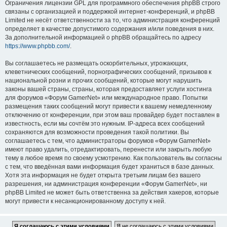
Ограничения лицензии GPL для программного обеспечения phpBB строго
связаны с организацией и поддержкой интернет-конференций, и phpBB
Limited не несёт ответственности за то, что администрация конференций
определяет в качестве допустимого содержания и/или поведения в них.
За дополнительной информацией о phpBB обращайтесь по адресу
https://www.phpbb.com/
.
Вы соглашаетесь не размещать оскорбительных, угрожающих,
клеветнических сообщений, порнографических сообщений, призывов к
национальной розни и прочих сообщений, которые могут нарушить
законы вашей страны, страны, которая предоставляет услуги хостинга
для форумов «Форум GamerNet» или международное право. Попытки
размещения таких сообщений могут привести к вашему немедленному
отключению от конференции, при этом ваш провайдер будет поставлен в
известность, если мы сочтём это нужным. IP-адреса всех сообщений
сохраняются для возможности проведения такой политики. Вы
соглашаетесь с тем, что администраторы форумов «Форум GamerNet»
имеют право удалить, отредактировать, перенести или закрыть любую
тему в любое время по своему усмотрению. Как пользователь вы согласны
с тем, что введённая вами информация будет храниться в базе данных.
Хотя эта информация не будет открыта третьим лицам без вашего
разрешения, ни администрация конференции «Форум GamerNet», ни
phpBB Limited не может быть ответственна за действия хакеров, которые
могут привести к несанкционированному доступу к ней.