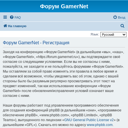
Форум GamerNet
FAQ
Вход
П
На главную
о
Язык:
и
Форум GamerNet - Регистрация
с
Заходя на конференцию «Форум GamerNet» (в дальнейшем «мы», «наш»,
к
«Форум GamerNet», «https://forum.gamernet.ru»), вы подтверждаете своё
согласие со следующими условиями. Если вы не согласны с ними,
пожалуйста, не заходите и не пользуйтесь форумами «Форум GamerNet».
Мы оставляем за собой право изменять эти правила в любое время и
сделаем всё возможное, чтобы уведомить вас об этом, однако с вашей
стороны было бы разумным регулярно просматривать этот текст на
предмет изменений, так как использование конференции «Форум
GamerNet» после обновления/исправления условий означает ваше
согласие с ними.
Наши форумы работают под управлением программного обеспечения
для создания конференций phpBB (в дальнейшем «они», «программное
обеспечение phpBB», «www.phpbb.com», «phpBB Limited», «phpBB
Teams»), выпущенного по лицензии «
GNU General Public License v2
» (в
дальнейшем «GPL»). Скачать его можно по адресу
www.phpbb.com
.