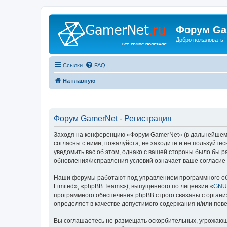
Форум Ga
Добро пожаловать!
Ссылки
FAQ
На главную
Форум GamerNet - Регистрация
Заходя на конференцию «Форум GamerNet» (в дальнейшем «м
согласны с ними, пожалуйста, не заходите и не пользуйт
уведомить вас об этом, однако с вашей стороны было бы 
обновления/исправления условий означает ваше согласие 
Наши форумы работают под управлением программного об
Limited», «phpBB Teams»), выпущенного по лицензии «
GNU 
программного обеспечения phpBB строго связаны с органи
определяет в качестве допустимого содержания и/или по
Вы соглашаетесь не размещать оскорбительных, угрожающ