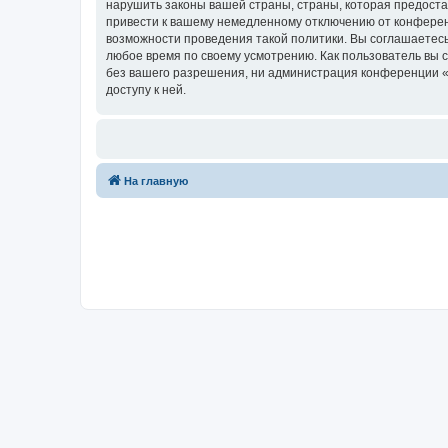
нарушить законы вашей страны, страны, которая предост
привести к вашему немедленному отключению от конференц
возможности проведения такой политики. Вы соглашаетесь
любое время по своему усмотрению. Как пользователь вы 
без вашего разрешения, ни администрация конференции «Ф
доступу к ней.
На главную