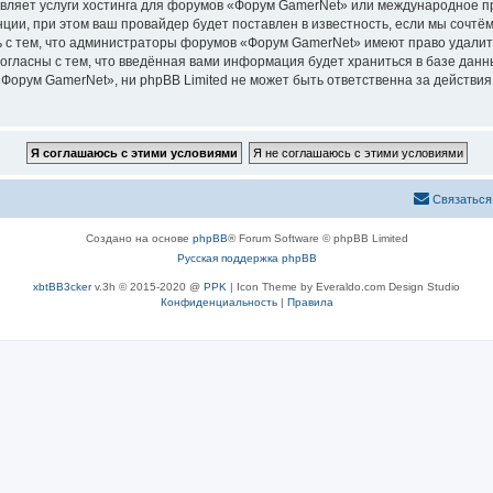
авляет услуги хостинга для форумов «Форум GamerNet» или международное п
ии, при этом ваш провайдер будет поставлен в известность, если мы сочтём
 с тем, что администраторы форумов «Форум GamerNet» имеют право удалить
согласны с тем, что введённая вами информация будет храниться в базе дан
орум GamerNet», ни phpBB Limited не может быть ответственна за действия 
Связаться
Создано на основе
phpBB
® Forum Software © phpBB Limited
Русская поддержка phpBB
xbtBB3cker
v.3h © 2015-2020 @
PPK
| Icon Theme by Everaldo.com Design Studio
Конфиденциальность
|
Правила