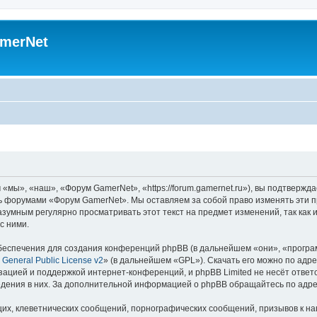
merNet
ы», «наш», «Форум GamerNet», «https://forum.gamernet.ru»), вы подтвержда
есь форумами «Форум GamerNet». Мы оставляем за собой право изменять эти 
разумным регулярно просматривать этот текст на предмет изменений, так ка
с ними.
еспечения для создания конференций phpBB (в дальнейшем «они», «програ
General Public License v2
» (в дальнейшем «GPL»). Скачать его можно по адр
зацией и поддержкой интернет-конференций, и phpBB Limited не несёт ответ
ведения в них. За дополнительной информацией о phpBB обращайтесь по адр
их, клеветнических сообщений, порнографических сообщений, призывов к на