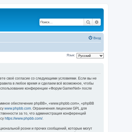
Поиск
Расширенный по
Вход
Язык:
ете своё согласие со следующими условиями. Если вы не
правила в любое время и сделаем всё возможное, чтобы
к использование конференции «Форум GamerNet» после
ммное обеспечение phpBB», «www.phpbb.com», «phpBB
есу
www.phpbb.com
. Ограничения лицензии GPL для
ственности за то, что администрация конференций
есу
https://www.phpbb.com/
.
циональной розни и прочих сообщений, которые могут