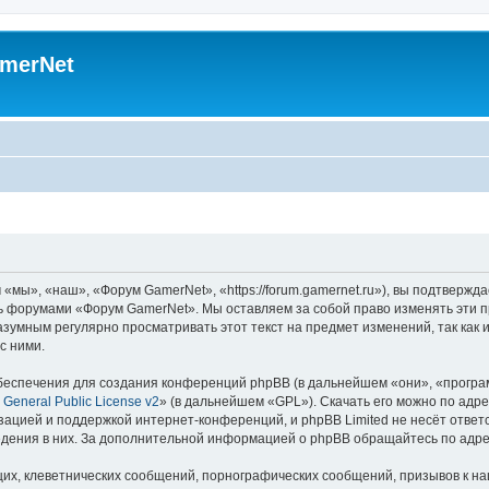
merNet
ы», «наш», «Форум GamerNet», «https://forum.gamernet.ru»), вы подтвержда
есь форумами «Форум GamerNet». Мы оставляем за собой право изменять эти 
разумным регулярно просматривать этот текст на предмет изменений, так ка
с ними.
еспечения для создания конференций phpBB (в дальнейшем «они», «програ
General Public License v2
» (в дальнейшем «GPL»). Скачать его можно по адр
зацией и поддержкой интернет-конференций, и phpBB Limited не несёт ответ
ведения в них. За дополнительной информацией о phpBB обращайтесь по адр
их, клеветнических сообщений, порнографических сообщений, призывов к на