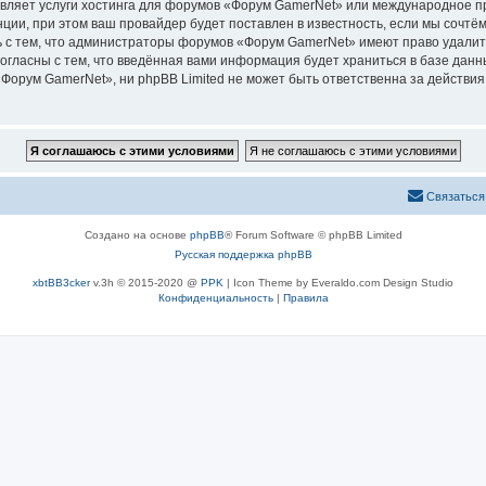
авляет услуги хостинга для форумов «Форум GamerNet» или международное п
ии, при этом ваш провайдер будет поставлен в известность, если мы сочтём
 с тем, что администраторы форумов «Форум GamerNet» имеют право удалить
согласны с тем, что введённая вами информация будет храниться в базе дан
орум GamerNet», ни phpBB Limited не может быть ответственна за действия 
Связаться
Создано на основе
phpBB
® Forum Software © phpBB Limited
Русская поддержка phpBB
xbtBB3cker
v.3h © 2015-2020 @
PPK
| Icon Theme by Everaldo.com Design Studio
Конфиденциальность
|
Правила