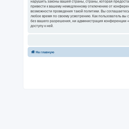
нарушить законы вашей страны, страны, которая предост
привести к вашему немедленному отключению от конференц
возможности проведения такой политики. Вы соглашаетесь
любое время по своему усмотрению. Как пользователь вы 
без вашего разрешения, ни администрация конференции «Ф
доступу к ней.
На главную