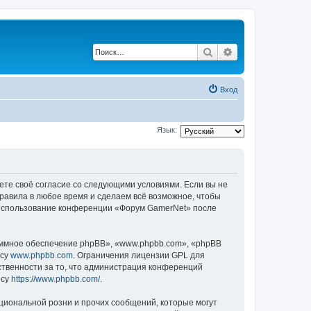
Поиск
Расширенный по
Вход
Язык:
ете своё согласие со следующими условиями. Если вы не
правила в любое время и сделаем всё возможное, чтобы
к использование конференции «Форум GamerNet» после
ммное обеспечение phpBB», «www.phpbb.com», «phpBB
есу
www.phpbb.com
. Ограничения лицензии GPL для
ственности за то, что администрация конференций
есу
https://www.phpbb.com/
.
циональной розни и прочих сообщений, которые могут