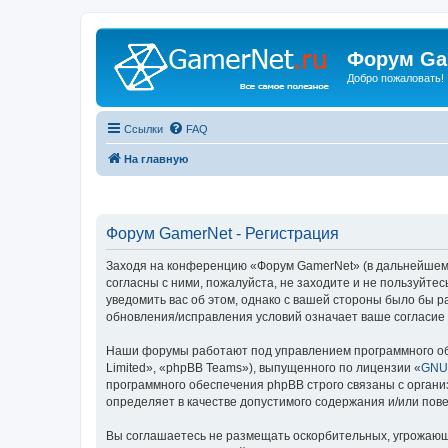
Форум Ga
Добро пожаловать!
Ссылки
FAQ
На главную
Форум GamerNet - Регистрация
Заходя на конференцию «Форум GamerNet» (в дальнейшем «м
согласны с ними, пожалуйста, не заходите и не пользуйт
уведомить вас об этом, однако с вашей стороны было бы 
обновления/исправления условий означает ваше согласие 
Наши форумы работают под управлением программного об
Limited», «phpBB Teams»), выпущенного по лицензии «
GNU 
программного обеспечения phpBB строго связаны с органи
определяет в качестве допустимого содержания и/или по
Вы соглашаетесь не размещать оскорбительных, угрожающ