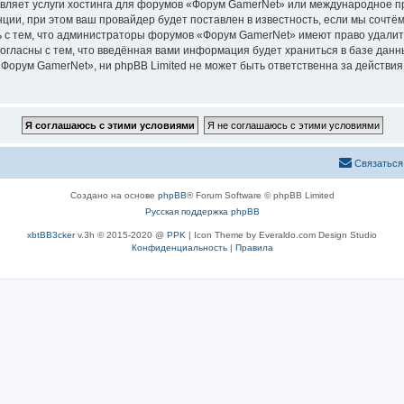
авляет услуги хостинга для форумов «Форум GamerNet» или международное п
ии, при этом ваш провайдер будет поставлен в известность, если мы сочтём
 с тем, что администраторы форумов «Форум GamerNet» имеют право удалить
согласны с тем, что введённая вами информация будет храниться в базе дан
орум GamerNet», ни phpBB Limited не может быть ответственна за действия 
Связаться
Создано на основе
phpBB
® Forum Software © phpBB Limited
Русская поддержка phpBB
xbtBB3cker
v.3h © 2015-2020 @
PPK
| Icon Theme by Everaldo.com Design Studio
Конфиденциальность
|
Правила