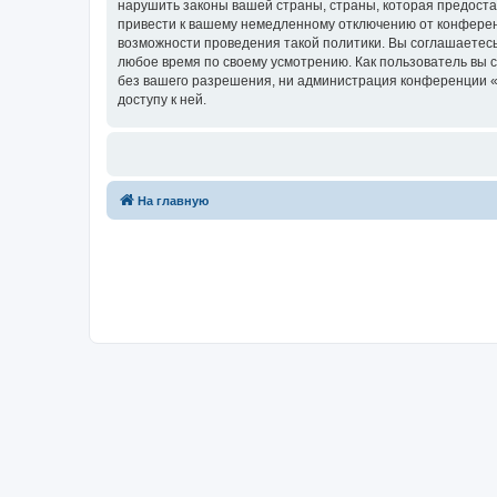
нарушить законы вашей страны, страны, которая предост
привести к вашему немедленному отключению от конференц
возможности проведения такой политики. Вы соглашаетесь
любое время по своему усмотрению. Как пользователь вы 
без вашего разрешения, ни администрация конференции «Ф
доступу к ней.
На главную