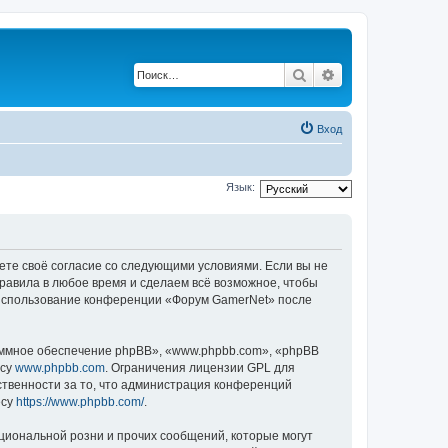
Поиск
Расширенный по
Вход
Язык:
ете своё согласие со следующими условиями. Если вы не
правила в любое время и сделаем всё возможное, чтобы
к использование конференции «Форум GamerNet» после
ммное обеспечение phpBB», «www.phpbb.com», «phpBB
есу
www.phpbb.com
. Ограничения лицензии GPL для
ственности за то, что администрация конференций
есу
https://www.phpbb.com/
.
циональной розни и прочих сообщений, которые могут