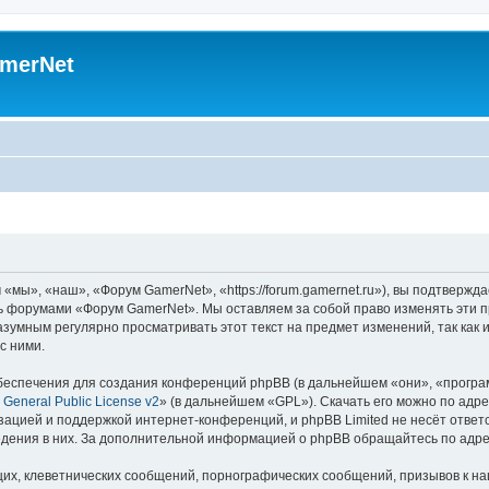
merNet
ы», «наш», «Форум GamerNet», «https://forum.gamernet.ru»), вы подтвержда
есь форумами «Форум GamerNet». Мы оставляем за собой право изменять эти 
разумным регулярно просматривать этот текст на предмет изменений, так ка
с ними.
еспечения для создания конференций phpBB (в дальнейшем «они», «програ
General Public License v2
» (в дальнейшем «GPL»). Скачать его можно по адр
зацией и поддержкой интернет-конференций, и phpBB Limited не несёт ответ
ведения в них. За дополнительной информацией о phpBB обращайтесь по адр
их, клеветнических сообщений, порнографических сообщений, призывов к на