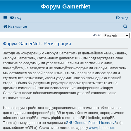
Форум GamerNet
FAQ
Вход
П
На главную
о
Язык:
и
Форум GamerNet - Регистрация
с
Заходя на конференцию «Форум GamerNet» (в дальнейшем «мы», «наш»,
к
«Форум GamerNet», «https://forum.gamernet.ru»), вы подтверждаете своё
согласие со следующими условиями. Если вы не согласны с ними,
пожалуйста, не заходите и не пользуйтесь форумами «Форум GamerNet».
Мы оставляем за собой право изменять эти правила в любое время и
сделаем всё возможное, чтобы уведомить вас об этом, однако с вашей
стороны было бы разумным регулярно просматривать этот текст на
предмет изменений, так как использование конференции «Форум
GamerNet» после обновления/исправления условий означает ваше
согласие с ними.
Наши форумы работают под управлением программного обеспечения
для создания конференций phpBB (в дальнейшем «они», «программное
обеспечение phpBB», «www.phpbb.com», «phpBB Limited», «phpBB
Teams»), выпущенного по лицензии «
GNU General Public License v2
» (в
дальнейшем «GPL»). Скачать его можно по адресу
www.phpbb.com
.