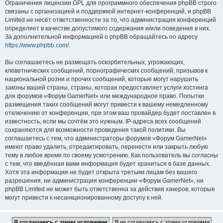
Ограничения лицензии GPL для программного обеспечения phpBB строго
связаны с организацией и поддержкой интернет-конференций, и phpBB
Limited не несёт ответственности за то, что администрация конференций
определяет в качестве допустимого содержания и/или поведения в них.
За дополнительной информацией о phpBB обращайтесь по адресу
https://www.phpbb.com/
.
Вы соглашаетесь не размещать оскорбительных, угрожающих,
клеветнических сообщений, порнографических сообщений, призывов к
национальной розни и прочих сообщений, которые могут нарушить
законы вашей страны, страны, которая предоставляет услуги хостинга
для форумов «Форум GamerNet» или международное право. Попытки
размещения таких сообщений могут привести к вашему немедленному
отключению от конференции, при этом ваш провайдер будет поставлен в
известность, если мы сочтём это нужным. IP-адреса всех сообщений
сохраняются для возможности проведения такой политики. Вы
соглашаетесь с тем, что администраторы форумов «Форум GamerNet»
имеют право удалить, отредактировать, перенести или закрыть любую
тему в любое время по своему усмотрению. Как пользователь вы согласны
с тем, что введённая вами информация будет храниться в базе данных.
Хотя эта информация не будет открыта третьим лицам без вашего
разрешения, ни администрация конференции «Форум GamerNet», ни
phpBB Limited не может быть ответственна за действия хакеров, которые
могут привести к несанкционированному доступу к ней.