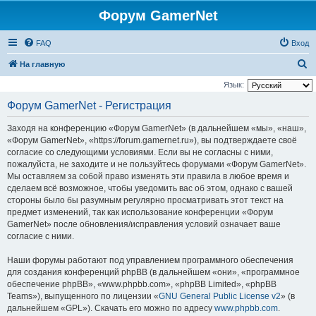
Форум GamerNet
FAQ
Вход
П
На главную
о
Язык:
и
Форум GamerNet - Регистрация
с
Заходя на конференцию «Форум GamerNet» (в дальнейшем «мы», «наш»,
к
«Форум GamerNet», «https://forum.gamernet.ru»), вы подтверждаете своё
согласие со следующими условиями. Если вы не согласны с ними,
пожалуйста, не заходите и не пользуйтесь форумами «Форум GamerNet».
Мы оставляем за собой право изменять эти правила в любое время и
сделаем всё возможное, чтобы уведомить вас об этом, однако с вашей
стороны было бы разумным регулярно просматривать этот текст на
предмет изменений, так как использование конференции «Форум
GamerNet» после обновления/исправления условий означает ваше
согласие с ними.
Наши форумы работают под управлением программного обеспечения
для создания конференций phpBB (в дальнейшем «они», «программное
обеспечение phpBB», «www.phpbb.com», «phpBB Limited», «phpBB
Teams»), выпущенного по лицензии «
GNU General Public License v2
» (в
дальнейшем «GPL»). Скачать его можно по адресу
www.phpbb.com
.