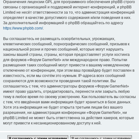
Ограничения лицензии GPL для программного обеспечения phpBB строго
связаны с организацией и поддержкой интернет-конференций, и phpBB
Limited не несёт ответственности за то, что администрация конференций
определяет в качестве допустимого содержания и/или поведения в них.
За дополнительной информацией о phpBB обращайтесь по адресу
https://www.phpbb.com/
.
Вы соглашаетесь не размещать оскорбительных, угрожающих,
клеветнических сообщений, порнографических сообщений, призывов к
национальной розни и прочих сообщений, которые могут нарушить
законы вашей страны, страны, которая предоставляет услуги хостинга
для форумов «Форум GamerNet» или международное право. Попытки
размещения таких сообщений могут привести к вашему немедленному
отключению от конференции, при этом ваш провайдер будет поставлен в
известность, если мы сочтём это нужным. IP-адреса всех сообщений
сохраняются для возможности проведения такой политики. Вы
соглашаетесь с тем, что администраторы форумов «Форум GamerNet»
имеют право удалить, отредактировать, перенести или закрыть любую
тему в любое время по своему усмотрению. Как пользователь вы согласны
с тем, что введённая вами информация будет храниться в базе данных.
Хотя эта информация не будет открыта третьим лицам без вашего
разрешения, ни администрация конференции «Форум GamerNet», ни
phpBB Limited не может быть ответственна за действия хакеров, которые
могут привести к несанкционированному доступу к ней.