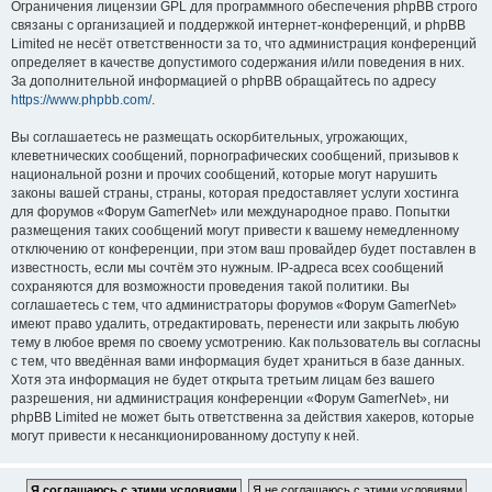
Ограничения лицензии GPL для программного обеспечения phpBB строго
связаны с организацией и поддержкой интернет-конференций, и phpBB
Limited не несёт ответственности за то, что администрация конференций
определяет в качестве допустимого содержания и/или поведения в них.
За дополнительной информацией о phpBB обращайтесь по адресу
https://www.phpbb.com/
.
Вы соглашаетесь не размещать оскорбительных, угрожающих,
клеветнических сообщений, порнографических сообщений, призывов к
национальной розни и прочих сообщений, которые могут нарушить
законы вашей страны, страны, которая предоставляет услуги хостинга
для форумов «Форум GamerNet» или международное право. Попытки
размещения таких сообщений могут привести к вашему немедленному
отключению от конференции, при этом ваш провайдер будет поставлен в
известность, если мы сочтём это нужным. IP-адреса всех сообщений
сохраняются для возможности проведения такой политики. Вы
соглашаетесь с тем, что администраторы форумов «Форум GamerNet»
имеют право удалить, отредактировать, перенести или закрыть любую
тему в любое время по своему усмотрению. Как пользователь вы согласны
с тем, что введённая вами информация будет храниться в базе данных.
Хотя эта информация не будет открыта третьим лицам без вашего
разрешения, ни администрация конференции «Форум GamerNet», ни
phpBB Limited не может быть ответственна за действия хакеров, которые
могут привести к несанкционированному доступу к ней.