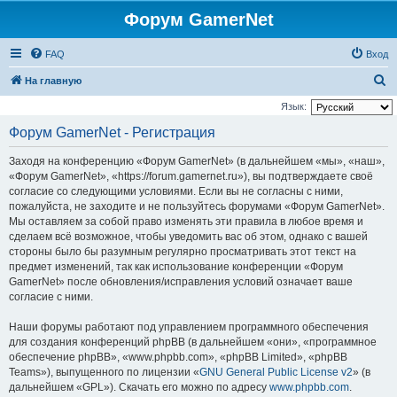
Форум GamerNet
FAQ
Вход
П
На главную
о
Язык:
и
Форум GamerNet - Регистрация
с
Заходя на конференцию «Форум GamerNet» (в дальнейшем «мы», «наш»,
к
«Форум GamerNet», «https://forum.gamernet.ru»), вы подтверждаете своё
согласие со следующими условиями. Если вы не согласны с ними,
пожалуйста, не заходите и не пользуйтесь форумами «Форум GamerNet».
Мы оставляем за собой право изменять эти правила в любое время и
сделаем всё возможное, чтобы уведомить вас об этом, однако с вашей
стороны было бы разумным регулярно просматривать этот текст на
предмет изменений, так как использование конференции «Форум
GamerNet» после обновления/исправления условий означает ваше
согласие с ними.
Наши форумы работают под управлением программного обеспечения
для создания конференций phpBB (в дальнейшем «они», «программное
обеспечение phpBB», «www.phpbb.com», «phpBB Limited», «phpBB
Teams»), выпущенного по лицензии «
GNU General Public License v2
» (в
дальнейшем «GPL»). Скачать его можно по адресу
www.phpbb.com
.