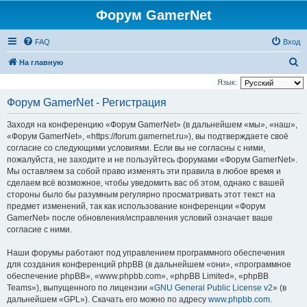
Форум GamerNet
FAQ
Вход
П
На главную
о
Язык:
и
Форум GamerNet - Регистрация
с
Заходя на конференцию «Форум GamerNet» (в дальнейшем «мы», «наш»,
к
«Форум GamerNet», «https://forum.gamernet.ru»), вы подтверждаете своё
согласие со следующими условиями. Если вы не согласны с ними,
пожалуйста, не заходите и не пользуйтесь форумами «Форум GamerNet».
Мы оставляем за собой право изменять эти правила в любое время и
сделаем всё возможное, чтобы уведомить вас об этом, однако с вашей
стороны было бы разумным регулярно просматривать этот текст на
предмет изменений, так как использование конференции «Форум
GamerNet» после обновления/исправления условий означает ваше
согласие с ними.
Наши форумы работают под управлением программного обеспечения
для создания конференций phpBB (в дальнейшем «они», «программное
обеспечение phpBB», «www.phpbb.com», «phpBB Limited», «phpBB
Teams»), выпущенного по лицензии «
GNU General Public License v2
» (в
дальнейшем «GPL»). Скачать его можно по адресу
www.phpbb.com
.