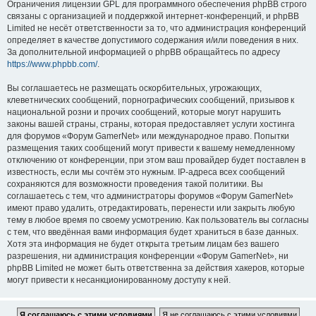
Ограничения лицензии GPL для программного обеспечения phpBB строго
связаны с организацией и поддержкой интернет-конференций, и phpBB
Limited не несёт ответственности за то, что администрация конференций
определяет в качестве допустимого содержания и/или поведения в них.
За дополнительной информацией о phpBB обращайтесь по адресу
https://www.phpbb.com/
.
Вы соглашаетесь не размещать оскорбительных, угрожающих,
клеветнических сообщений, порнографических сообщений, призывов к
национальной розни и прочих сообщений, которые могут нарушить
законы вашей страны, страны, которая предоставляет услуги хостинга
для форумов «Форум GamerNet» или международное право. Попытки
размещения таких сообщений могут привести к вашему немедленному
отключению от конференции, при этом ваш провайдер будет поставлен в
известность, если мы сочтём это нужным. IP-адреса всех сообщений
сохраняются для возможности проведения такой политики. Вы
соглашаетесь с тем, что администраторы форумов «Форум GamerNet»
имеют право удалить, отредактировать, перенести или закрыть любую
тему в любое время по своему усмотрению. Как пользователь вы согласны
с тем, что введённая вами информация будет храниться в базе данных.
Хотя эта информация не будет открыта третьим лицам без вашего
разрешения, ни администрация конференции «Форум GamerNet», ни
phpBB Limited не может быть ответственна за действия хакеров, которые
могут привести к несанкционированному доступу к ней.