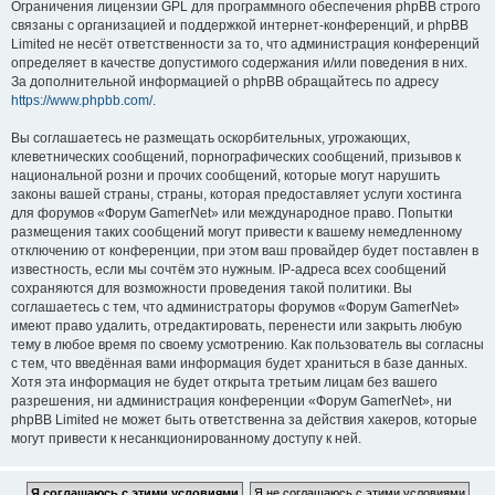
Ограничения лицензии GPL для программного обеспечения phpBB строго
связаны с организацией и поддержкой интернет-конференций, и phpBB
Limited не несёт ответственности за то, что администрация конференций
определяет в качестве допустимого содержания и/или поведения в них.
За дополнительной информацией о phpBB обращайтесь по адресу
https://www.phpbb.com/
.
Вы соглашаетесь не размещать оскорбительных, угрожающих,
клеветнических сообщений, порнографических сообщений, призывов к
национальной розни и прочих сообщений, которые могут нарушить
законы вашей страны, страны, которая предоставляет услуги хостинга
для форумов «Форум GamerNet» или международное право. Попытки
размещения таких сообщений могут привести к вашему немедленному
отключению от конференции, при этом ваш провайдер будет поставлен в
известность, если мы сочтём это нужным. IP-адреса всех сообщений
сохраняются для возможности проведения такой политики. Вы
соглашаетесь с тем, что администраторы форумов «Форум GamerNet»
имеют право удалить, отредактировать, перенести или закрыть любую
тему в любое время по своему усмотрению. Как пользователь вы согласны
с тем, что введённая вами информация будет храниться в базе данных.
Хотя эта информация не будет открыта третьим лицам без вашего
разрешения, ни администрация конференции «Форум GamerNet», ни
phpBB Limited не может быть ответственна за действия хакеров, которые
могут привести к несанкционированному доступу к ней.