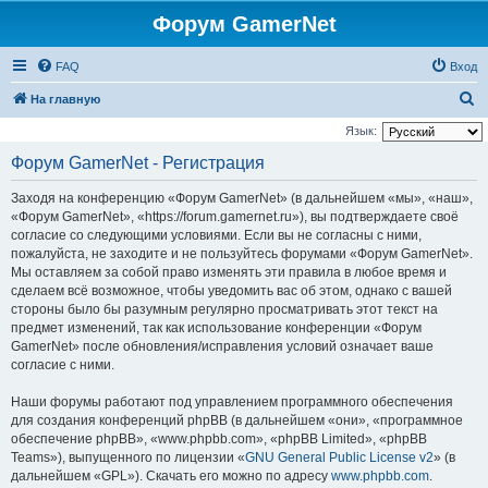
Форум GamerNet
FAQ
Вход
П
На главную
о
Язык:
и
Форум GamerNet - Регистрация
с
Заходя на конференцию «Форум GamerNet» (в дальнейшем «мы», «наш»,
к
«Форум GamerNet», «https://forum.gamernet.ru»), вы подтверждаете своё
согласие со следующими условиями. Если вы не согласны с ними,
пожалуйста, не заходите и не пользуйтесь форумами «Форум GamerNet».
Мы оставляем за собой право изменять эти правила в любое время и
сделаем всё возможное, чтобы уведомить вас об этом, однако с вашей
стороны было бы разумным регулярно просматривать этот текст на
предмет изменений, так как использование конференции «Форум
GamerNet» после обновления/исправления условий означает ваше
согласие с ними.
Наши форумы работают под управлением программного обеспечения
для создания конференций phpBB (в дальнейшем «они», «программное
обеспечение phpBB», «www.phpbb.com», «phpBB Limited», «phpBB
Teams»), выпущенного по лицензии «
GNU General Public License v2
» (в
дальнейшем «GPL»). Скачать его можно по адресу
www.phpbb.com
.