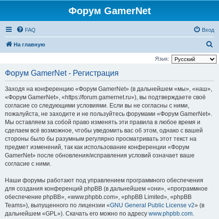
Форум GamerNet
FAQ
Вход
П
На главную
о
Язык:
и
Форум GamerNet - Регистрация
с
Заходя на конференцию «Форум GamerNet» (в дальнейшем «мы», «наш»,
к
«Форум GamerNet», «https://forum.gamernet.ru»), вы подтверждаете своё
согласие со следующими условиями. Если вы не согласны с ними,
пожалуйста, не заходите и не пользуйтесь форумами «Форум GamerNet».
Мы оставляем за собой право изменять эти правила в любое время и
сделаем всё возможное, чтобы уведомить вас об этом, однако с вашей
стороны было бы разумным регулярно просматривать этот текст на
предмет изменений, так как использование конференции «Форум
GamerNet» после обновления/исправления условий означает ваше
согласие с ними.
Наши форумы работают под управлением программного обеспечения
для создания конференций phpBB (в дальнейшем «они», «программное
обеспечение phpBB», «www.phpbb.com», «phpBB Limited», «phpBB
Teams»), выпущенного по лицензии «
GNU General Public License v2
» (в
дальнейшем «GPL»). Скачать его можно по адресу
www.phpbb.com
.