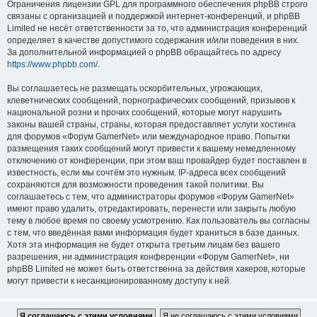
Ограничения лицензии GPL для программного обеспечения phpBB строго
связаны с организацией и поддержкой интернет-конференций, и phpBB
Limited не несёт ответственности за то, что администрация конференций
определяет в качестве допустимого содержания и/или поведения в них.
За дополнительной информацией о phpBB обращайтесь по адресу
https://www.phpbb.com/
.
Вы соглашаетесь не размещать оскорбительных, угрожающих,
клеветнических сообщений, порнографических сообщений, призывов к
национальной розни и прочих сообщений, которые могут нарушить
законы вашей страны, страны, которая предоставляет услуги хостинга
для форумов «Форум GamerNet» или международное право. Попытки
размещения таких сообщений могут привести к вашему немедленному
отключению от конференции, при этом ваш провайдер будет поставлен в
известность, если мы сочтём это нужным. IP-адреса всех сообщений
сохраняются для возможности проведения такой политики. Вы
соглашаетесь с тем, что администраторы форумов «Форум GamerNet»
имеют право удалить, отредактировать, перенести или закрыть любую
тему в любое время по своему усмотрению. Как пользователь вы согласны
с тем, что введённая вами информация будет храниться в базе данных.
Хотя эта информация не будет открыта третьим лицам без вашего
разрешения, ни администрация конференции «Форум GamerNet», ни
phpBB Limited не может быть ответственна за действия хакеров, которые
могут привести к несанкционированному доступу к ней.