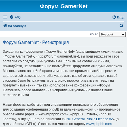
Форум GamerNet
FAQ
Вход
П
На главную
о
Язык:
и
Форум GamerNet - Регистрация
с
Заходя на конференцию «Форум GamerNet» (в дальнейшем «мы», «наш»,
к
«Форум GamerNet», «https://forum.gamernet.ru»), вы подтверждаете своё
согласие со следующими условиями. Если вы не согласны с ними,
пожалуйста, не заходите и не пользуйтесь форумами «Форум GamerNet».
Мы оставляем за собой право изменять эти правила в любое время и
сделаем всё возможное, чтобы уведомить вас об этом, однако с вашей
стороны было бы разумным регулярно просматривать этот текст на
предмет изменений, так как использование конференции «Форум
GamerNet» после обновления/исправления условий означает ваше
согласие с ними.
Наши форумы работают под управлением программного обеспечения
для создания конференций phpBB (в дальнейшем «они», «программное
обеспечение phpBB», «www.phpbb.com», «phpBB Limited», «phpBB
Teams»), выпущенного по лицензии «
GNU General Public License v2
» (в
дальнейшем «GPL»). Скачать его можно по адресу
www.phpbb.com
.