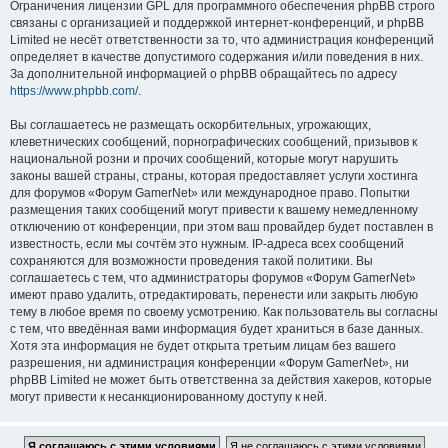
Ограничения лицензии GPL для программного обеспечения phpBB строго
связаны с организацией и поддержкой интернет-конференций, и phpBB
Limited не несёт ответственности за то, что администрация конференций
определяет в качестве допустимого содержания и/или поведения в них.
За дополнительной информацией о phpBB обращайтесь по адресу
https://www.phpbb.com/
.
Вы соглашаетесь не размещать оскорбительных, угрожающих,
клеветнических сообщений, порнографических сообщений, призывов к
национальной розни и прочих сообщений, которые могут нарушить
законы вашей страны, страны, которая предоставляет услуги хостинга
для форумов «Форум GamerNet» или международное право. Попытки
размещения таких сообщений могут привести к вашему немедленному
отключению от конференции, при этом ваш провайдер будет поставлен в
известность, если мы сочтём это нужным. IP-адреса всех сообщений
сохраняются для возможности проведения такой политики. Вы
соглашаетесь с тем, что администраторы форумов «Форум GamerNet»
имеют право удалить, отредактировать, перенести или закрыть любую
тему в любое время по своему усмотрению. Как пользователь вы согласны
с тем, что введённая вами информация будет храниться в базе данных.
Хотя эта информация не будет открыта третьим лицам без вашего
разрешения, ни администрация конференции «Форум GamerNet», ни
phpBB Limited не может быть ответственна за действия хакеров, которые
могут привести к несанкционированному доступу к ней.