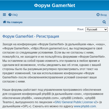
Форум GamerNet
FAQ
Вход
П
На главную
о
Язык:
и
Форум GamerNet - Регистрация
с
Заходя на конференцию «Форум GamerNet» (в дальнейшем «мы», «наш»,
к
«Форум GamerNet», «https://forum.gamernet.ru»), вы подтверждаете своё
согласие со следующими условиями. Если вы не согласны с ними,
пожалуйста, не заходите и не пользуйтесь форумами «Форум GamerNet».
Мы оставляем за собой право изменять эти правила в любое время и
сделаем всё возможное, чтобы уведомить вас об этом, однако с вашей
стороны было бы разумным регулярно просматривать этот текст на
предмет изменений, так как использование конференции «Форум
GamerNet» после обновления/исправления условий означает ваше
согласие с ними.
Наши форумы работают под управлением программного обеспечения
для создания конференций phpBB (в дальнейшем «они», «программное
обеспечение phpBB», «www.phpbb.com», «phpBB Limited», «phpBB
Teams»), выпущенного по лицензии «
GNU General Public License v2
» (в
дальнейшем «GPL»). Скачать его можно по адресу
www.phpbb.com
.