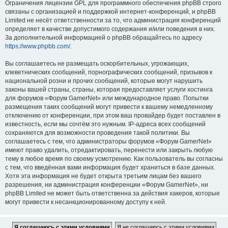
Ограничения лицензии GPL для программного обеспечения phpBB строго
связаны с организацией и поддержкой интернет-конференций, и phpBB
Limited не несёт ответственности за то, что администрация конференций
определяет в качестве допустимого содержания и/или поведения в них.
За дополнительной информацией о phpBB обращайтесь по адресу
https://www.phpbb.com/
.
Вы соглашаетесь не размещать оскорбительных, угрожающих,
клеветнических сообщений, порнографических сообщений, призывов к
национальной розни и прочих сообщений, которые могут нарушить
законы вашей страны, страны, которая предоставляет услуги хостинга
для форумов «Форум GamerNet» или международное право. Попытки
размещения таких сообщений могут привести к вашему немедленному
отключению от конференции, при этом ваш провайдер будет поставлен в
известность, если мы сочтём это нужным. IP-адреса всех сообщений
сохраняются для возможности проведения такой политики. Вы
соглашаетесь с тем, что администраторы форумов «Форум GamerNet»
имеют право удалить, отредактировать, перенести или закрыть любую
тему в любое время по своему усмотрению. Как пользователь вы согласны
с тем, что введённая вами информация будет храниться в базе данных.
Хотя эта информация не будет открыта третьим лицам без вашего
разрешения, ни администрация конференции «Форум GamerNet», ни
phpBB Limited не может быть ответственна за действия хакеров, которые
могут привести к несанкционированному доступу к ней.