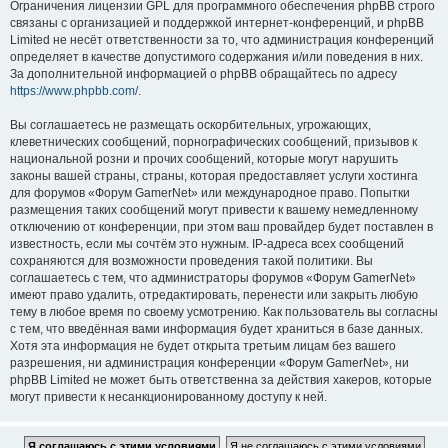
Ограничения лицензии GPL для программного обеспечения phpBB строго
связаны с организацией и поддержкой интернет-конференций, и phpBB
Limited не несёт ответственности за то, что администрация конференций
определяет в качестве допустимого содержания и/или поведения в них.
За дополнительной информацией о phpBB обращайтесь по адресу
https://www.phpbb.com/
.
Вы соглашаетесь не размещать оскорбительных, угрожающих,
клеветнических сообщений, порнографических сообщений, призывов к
национальной розни и прочих сообщений, которые могут нарушить
законы вашей страны, страны, которая предоставляет услуги хостинга
для форумов «Форум GamerNet» или международное право. Попытки
размещения таких сообщений могут привести к вашему немедленному
отключению от конференции, при этом ваш провайдер будет поставлен в
известность, если мы сочтём это нужным. IP-адреса всех сообщений
сохраняются для возможности проведения такой политики. Вы
соглашаетесь с тем, что администраторы форумов «Форум GamerNet»
имеют право удалить, отредактировать, перенести или закрыть любую
тему в любое время по своему усмотрению. Как пользователь вы согласны
с тем, что введённая вами информация будет храниться в базе данных.
Хотя эта информация не будет открыта третьим лицам без вашего
разрешения, ни администрация конференции «Форум GamerNet», ни
phpBB Limited не может быть ответственна за действия хакеров, которые
могут привести к несанкционированному доступу к ней.