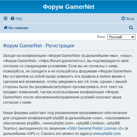
Форум GamerNet
FAQ
Вход
П
На главную
о
Язык:
и
Форум GamerNet - Регистрация
с
Заходя на конференцию «Форум GamerNet» (в дальнейшем «мы», «наш»,
к
«Форум GamerNet», «https://forum.gamernet.ru»), вы подтверждаете своё
согласие со следующими условиями. Если вы не согласны с ними,
пожалуйста, не заходите и не пользуйтесь форумами «Форум GamerNet».
Мы оставляем за собой право изменять эти правила в любое время и
сделаем всё возможное, чтобы уведомить вас об этом, однако с вашей
стороны было бы разумным регулярно просматривать этот текст на
предмет изменений, так как использование конференции «Форум
GamerNet» после обновления/исправления условий означает ваше
согласие с ними.
Наши форумы работают под управлением программного обеспечения
для создания конференций phpBB (в дальнейшем «они», «программное
обеспечение phpBB», «www.phpbb.com», «phpBB Limited», «phpBB
Teams»), выпущенного по лицензии «
GNU General Public License v2
» (в
дальнейшем «GPL»). Скачать его можно по адресу
www.phpbb.com
.